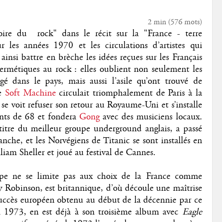
2 min
(
576
mots)
oire du
rock" dans le récit sur la "France - terre
r les années 1970 et les circulations d’artistes qui
insi battre en brèche les idées reçues sur les Français
hermétiques au rock : elles oublient non seulement les
é dans le pays, mais aussi l’asile qu’ont trouvé de
ue
Soft Machine
circulait triomphalement de Paris à la
se voit refuser son retour au Royaume-Uni et s’installe
ents de 68 et fondera
Gong
avec des musiciens locaux.
 titre du meilleur groupe underground anglais, a passé
nche, et les Norvégiens de Titanic se sont installés en
liam Sheller et joué au festival de Cannes.
upe ne se limite pas aux choix de la France comme
y Robinson, est britannique, d’où découle une maîtrise
 succès européen obtenu au début de la décennie par ce
 1973, en est déjà à son troisième album avec
Eagle