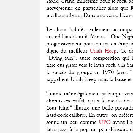
Rock
. Grand millésime pour le rock pr
norvégienne en particulier alors que 
meilleur album. Dans une veine Heavy p
Le chant habité, seulement accompag
attend l’auditeur à l’écoute "One Night
progressivement pour entrer en érupti
digne du meilleur
Uriah Heep
. Ce de
"Dying Sun", autre composition qui ins
titre qui glisse vers le latin-rock à la
le succès du groupe en 1970 (avec "Su
rappellent Uriah Heep mais la basse et 
Titanic mène également sa barque vers 
chœurs excessifs), qui a le mérite de
Your Kind" illustre une belle prestati
hard-rock calibrés. En outre, on préfé
sonne un peu comme
UFO
avant l’h
latin-jazz, à la pop un peu dérisoire 