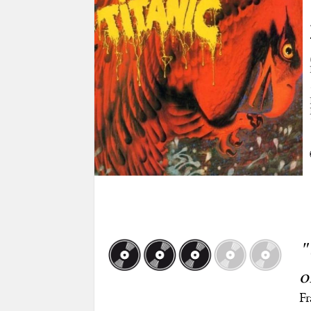
"
o
Fr