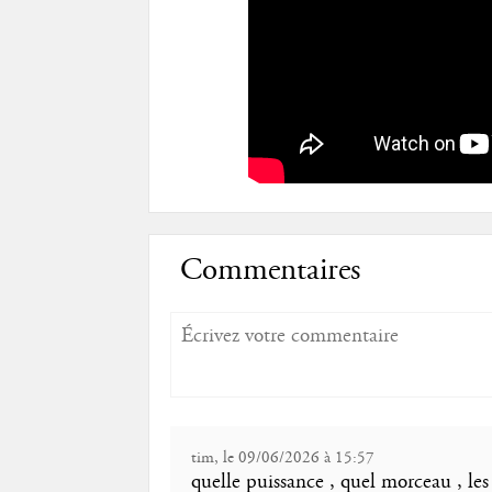
Commentaires
tim, le 09/06/2026 à 15:57
quelle puissance , quel morceau , les