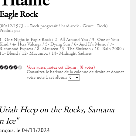
Titanic
Eagle Rock
(00/12/1973 - - Rock progressif / hard-rock - Genre : Rock)
Produit par
1- One Night in Eagle Rock / 2- All Around You / 3- One of Your
Kind / 4- Heia Valenga / 5- Dying Sun / 6- And It's Music / 7-
Richmond Express / 8- Maureen / 9- The Skeleton / 10- Rain 2000 /
11- Blond / 12- Macumba / 13- Midnight Sadness
Vous aussi, notez cet album ! (8 votes)
Consultez le barème de la colonne de droite et donnez
votre note à cet album
Uriah Heep on the Rocks, Santana
n Ice"
ançois
, le
04/11/2023