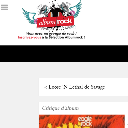
<
Loose 'N Lethal de Savage
Critique d'album