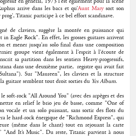
ogressif en général, 1973 l’est également pour la scène
Ruphus arrive dans les bacs et qu’
Aunt Mary
sort son
rog’, Titanic participe à ce bel effort scandinave.
né de claviers, suggère la montée en puissance qui
 in Eagle Rock". En effet, les grosses guitares arrivent
on et mener jusqu’au solo final dans une composition
rnier groupe vient également à l’esprit à l’écoute de
crit sa partition dans les sentiers Heavy-progressifs,
 Santana dans une deuxième partie,
registre qui avait fait
ltana"). Sur "Maureen", les claviers et la structure
la guitare semblent tout droit sorties du
Yes Album
.
le soft-rock "All Around You" (avec des arpèges et des
 mettre en relief le brio jeu de basse, comme "One of
on vocale et un solo puissant, sans sortir des flots du
rera le hard-rock énergique de "Richmond Express", qui
eure (même dans le chant) tout en rejouant la carte
d’ "And It’s Music". Du reste, Titanic parvient à nous