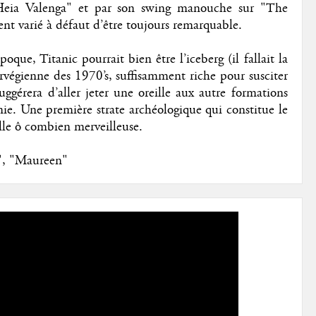
’"Heia Valenga" et par son swing manouche sur "The
nt varié à défaut d’être toujours remarquable.
oque, Titanic pourrait bien être l’iceberg (il fallait la
orvégienne des 1970’s, suffisamment riche pour susciter
ggérera d’aller jeter une oreille aux autre formations
nie. Une première strate archéologique qui constitue le
lle ô combien merveilleuse.
", "Maureen"