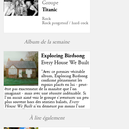
Groupe
Titanic
Rock
Rock progressif / hard-rock
Album de la semaine
Exploring Birdsong
Every House We Built
"
Avec ce premier véritable
album, Exploring Birdsong
confirme pleinement les
espoirs placés en lui - peut-
être pas exactement de la manière que l'on
imaginait - mais avec une réussite indéniable. Si
l'on aurait aimé voir le groupe s'aventurer un peu
plus souvent hors des sentiers balisés,
Every
House We Built
n'en demeure pas moins l'une
des très belles surprises de cette année, porté par
plusieurs morceaux qui trouveront sans difficulté
À lire également
une place de choix dans vos playlists estivales.
"