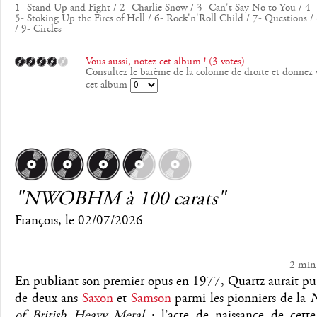
1- Stand Up and Fight / 2- Charlie Snow / 3- Can't Say No to You / 4-
5- Stoking Up the Fires of Hell / 6- Rock'n'Roll Child / 7- Questions / 
/ 9- Circles
Vous aussi, notez cet album ! (3 votes)
Consultez le barème de la colonne de droite et donnez 
cet album
"NWOBHM à 100 carats"
François
, le
02/07/2026
2 min
En publiant son premier opus en 1977, Quartz aurait pu
de deux ans
Saxon
et
Samson
parmi les pionniers de la
of British Heavy Metal
: l’acte de naissance de cette