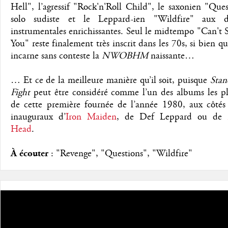
Hell", l’agressif "Rock'n'Roll Child", le saxonien "Que
solo sudiste et le Leppard-ien "Wildfire" aux di
instrumentales enrichissantes. Seul le midtempo "Can't
You" reste finalement très inscrit dans les 70s, si bien q
incarne sans conteste la
NWOBHM
naissante…
… Et ce de la meilleure manière qu’il soit, puisque
Sta
Fight
peut être considéré comme l’un des albums les plu
de cette première fournée de l’année 1980, aux côtés
inauguraux d’
Iron Maiden
, de Def Leppard ou de
Head
.
À écouter
: "Revenge", "Questions", "Wildfire"