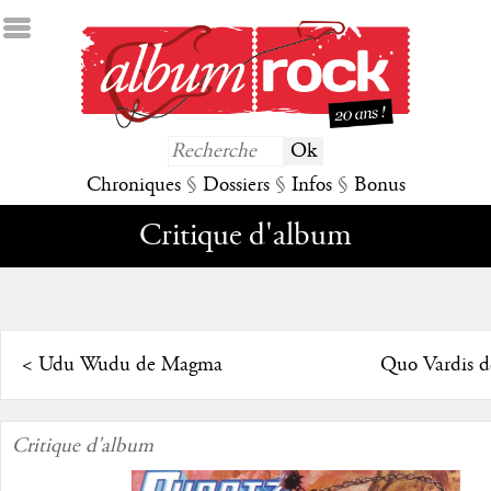
Chroniques
§
Dossiers
§
Infos
§
Bonus
Critique d'album
<
Udu Wudu de Magma
Quo Vardis d
Critique d'album