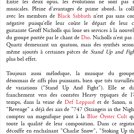
Entre les deux opus, les évolutions ne sont pas 
musicales. Pleine d’avantages de prime abord, la coll
avec les membres de
Black Sabbath
n’est pas sans co
négative puisqu’elle leur coûte le départ de leur cla
guitariste Geoff Nicholls qui loue ses services à la nouvel
du groupe portée par le chant de
Dio
. Nicholls n’est pas
Quartz demeurant un quatuor, mais des synthés seron
même ajoutés à certaines pièces de
Stand Up and Fig
plus bel effet.
Toujours aussi mélodique, la musique du groupe
désormais de riffs plus puissants, bien que très travaillés
de variations ("Stand Up And Fight"). Elle se di
franchement vers des contrées Heavy typiques de l’
temps, dans la veine de
Def Leppard
et de Saxon, si
"Revenge" a déjà des airs de "747 (Strangers in the Nigh
compter un magnifique pont à la
Blue Öyster Cult
qu
toute la qualité de leur composition. Dans ce registr
décoiffe en enchaînant "Charlie Snow", "Stoking Up the