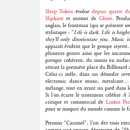
Sleep Token
évolue
depuis quatre di
Slipknot
et surtout de
Ghost
. Penda
anglais, le frontman (qui se présente so
stylistique : "
Life is dark. Life is bright
they’ll only disorientate you. Music i
apparaît évident que le groupe rejette
plusieurs genres ainsi que les ancienn
presque cohérent, du moins en surfac
atteint la première place du Billboard 
Celui-ci mêle, dans un désordre reve
electronic dance music, metalcore… 
mélange, tout en ayant un pied dans l
Si l’on écarte le tristement célèbre
A 
critique et commercial de
Linkin Par
pour se moquer du monde comme le f
Prenons "Caramel", l’un des trois extra
comme une version dépressive de "Sh