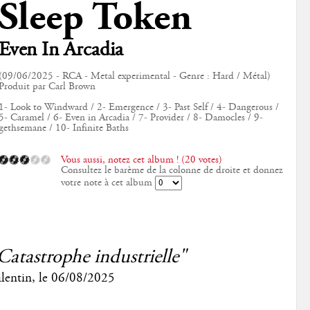
Sleep Token
Even In Arcadia
(09/06/2025 - RCA - Metal experimental - Genre : Hard / Métal)
Produit par Carl Brown
1- Look to Windward / 2- Emergence / 3- Past Self / 4- Dangerous /
5- Caramel / 6- Even in Arcadia / 7- Provider / 8- Damocles / 9-
gethsemane / 10- Infinite Baths
Vous aussi, notez cet album ! (20 votes)
Consultez le barème de la colonne de droite et donnez
votre note à cet album
Catastrophe industrielle"
lentin
, le
06/08/2025