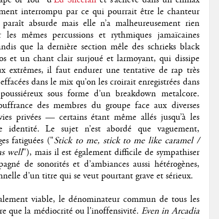
ment interrompu par ce qui pourrait être le chanteur
 paraît absurde mais elle n’a malheureusement rien
ur les mêmes percussions et rythmiques jamaïcaines
andis que la dernière section mêle des schrieks black
s et un chant clair surjoué et larmoyant, qui dissipe
x extrêmes, il faut endurer une tentative de rap très
ffacées dans le mix qu’on les croirait enregistrées dans
 poussiéreux sous forme d’un breakdown metalcore.
ouffrance des membres du groupe face aux diverses
vies privées — certains étant même allés jusqu’à les
le identité. Le sujet n’est abordé que vaguement,
es fatiguées ("
Stick to me, stick to me like caramel /
as well
"), mais il est également difficile de sympathiser
pagné de sonorités et d’ambiances aussi hétérogènes,
elle d’un titre qui se veut pourtant grave et sérieux.
ialement viable, le dénominateur commun de tous les
re que la médiocrité ou l'inoffensivité.
Even in Arcadia