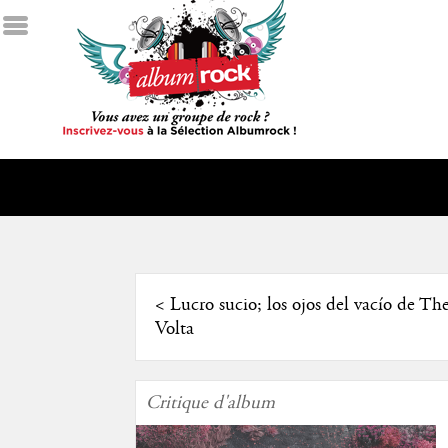
<
Lucro sucio; los ojos del vacío de Th
Volta
Critique d'album