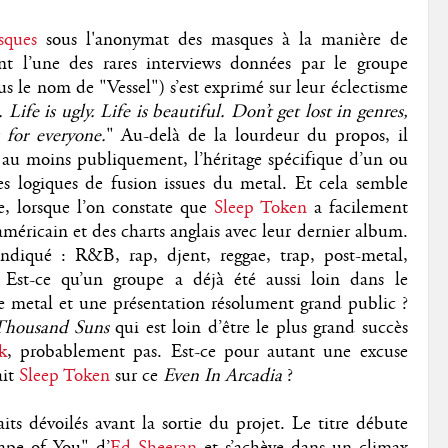
sques
sous l'anonymat des masques à la manière de
nt l’une des rares interviews données par le groupe
us le nom de "Vessel") s’est exprimé sur leur éclectisme
. Life is ugly. Life is beautiful. Don’t get lost in genres,
s for everyone.
" Au-delà de la lourdeur du propos, il
, au moins publiquement, l’héritage spécifique d’un ou
es logiques de fusion issues du metal. Et cela semble
e, lorsque l’on constate que
Sleep Token
a facilement
américain et des charts anglais avec leur dernier album.
ndiqué : R&B, rap, djent, reggae, trap, post-metal,
Est-ce qu’un groupe a déjà été aussi loin dans le
e metal et une présentation résolument grand public ?
Thousand Suns
qui est loin d’être le plus grand succès
k
, probablement pas. Est-ce pour autant une excuse
ait
Sleep Token
sur ce
Even In Arcadia
?
its dévoilés avant la sortie du projet. Le titre débute
ape of You" d’
Ed Sheeran
et s’achève dans un climax