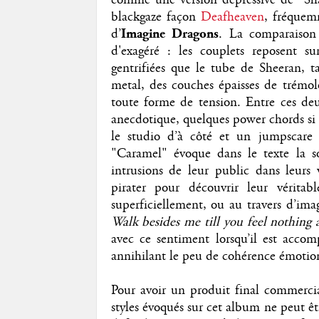
blackgaze façon
Deafheaven
, fréquem
d’
Imagine Dragons
. La comparaison
d'exagéré : les couplets reposent s
gentrifiées que le tube de Sheeran, t
metal, des couches épaisses de trémolo
toute forme de tension. Entre ces deu
anecdotique, quelques power chords si e
le studio d’à côté et un jumpscare
"Caramel" évoque dans le texte la s
intrusions de leur public dans leurs 
pirater pour découvrir leur véritab
superficiellement, ou au travers d’imag
Walk besides me till you feel nothing 
avec ce sentiment lorsqu’il est accom
annihilant le peu de cohérence émotionn
Pour avoir un produit final commerc
styles évoqués sur cet album ne peut êt