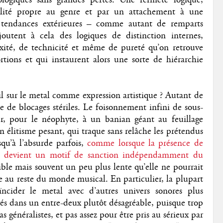
alité propre au genre et par un attachement à une
x tendances extérieures – comme autant de remparts
joutent à cela des logiques de distinction internes,
xité, de technicité et même de pureté qu’on retrouve
rtions et qui instaurent alors une sorte de hiérarchie
il sur le metal comme expression artistique ? Autant de
ue de blocages stériles. Le foisonnement infini de sous-
r, pour le néophyte, à un banian géant au feuillage
n élitisme pesant, qui traque sans relâche les prétendus
qu’à l’absurde parfois,
comme lorsque la présence de
um devient un motif de sanction indépendamment du
ible mais souvent un peu plus lente qu’elle ne pourrait
re au reste du monde musical. En particulier, la plupart
ïncider le metal avec d’autres univers sonores plus
uvés dans un entre-deux plutôt désagréable, puisque trop
 généralistes, et pas assez pour être pris au sérieux par