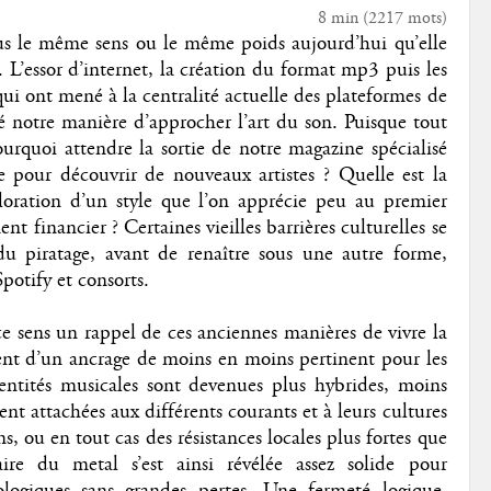
8 min
(
2217
mots)
us le même sens ou le même poids aujourd’hui qu’elle
. L’essor d’internet, la création du format mp3 puis les
qui ont mené à la centralité actuelle des plateformes de
 notre manière d’approcher l’art du son. Puisque tout
ourquoi attendre la sortie de notre magazine spécialisé
e pour découvrir de nouveaux artistes ? Quelle est la
ploration d’un style que l’on apprécie peu au premier
 financier ? Certaines vieilles barrières culturelles se
du piratage, avant de renaître sous une autre forme,
potify et consorts.
 sens un rappel de ces anciennes manières de vivre la
ent d’un ancrage de moins en moins pertinent pour les
ntités musicales sont devenues plus hybrides, moins
nt attachées aux différents courants et à leurs cultures
ns, ou en tout cas des résistances locales plus fortes que
re du metal s’est ainsi révélée assez solide pour
ologiques sans grandes pertes. Une fermeté logique,