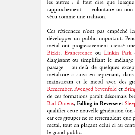
les autres : il faut dire que lorsqu
rapprochement — volontaire ou non 
vécu comme une trahison.
Ces réticences n’ont pas empêché les
développer un public important. Pend
metal ont progressivement creusé u
Bizkit
,
Evanescence
ou
Linkin Park
d
élargissant ou simplifiant le mélange
passage – au-delà de quelques exc
metalcore a suivi en reprenant, dan
mainstream et le metal avec des 
Remember
,
Avenged Sevenfold
et
Brin
de ces formations paraît désormais bi
Bad Omens
,
Falling in Reverse
et
Slee
qualifier cette nouvelle génération (on 
car ces groupes ne se ressemblent que p
metal, tout en plaçant celui-ci au cent
le grand public.