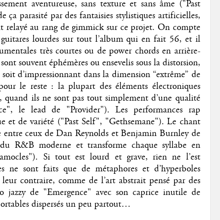
ement aventureuse, sans texture et sans âme ("Past
e ça parasité par des fantaisies stylistiques artificielles,
t relayé au rang de gimmick sur ce projet. On compte
itares lourdes sur tout l’album qui en fait 56, et il
trumentales très courtes ou de power chords en arrière-
 sont souvent éphémères ou ensevelis sous la distorsion,
 soit d’impressionnant dans la dimension “extrême” de
our le reste : la plupart des éléments électroniques
 quand ils ne sont pas tout simplement d’une qualité
ce", le lead de "Provider"). Les performances rap
 et de variété ("Past Self", "Gethsemane"). Le chant
tue entre ceux de Dan Reynolds et Benjamin Burnley de
e du R&B moderne et transforme chaque syllabe en
cles"). Si tout est lourd et grave, rien ne l’est
tes ne sont faits que de métaphores et d’hyperboles
 leur contraire, comme de l’art abstrait pensé par des
o jazzy de "Emergence" avec son caprice inutile de
portables dispersés un peu partout…