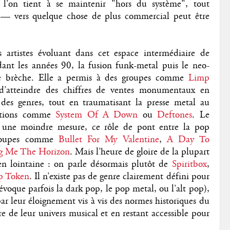
e l’on tient à se maintenir "hors du système", tout
— vers quelque chose de plus commercial peut être
 artistes évoluant dans cet espace intermédiaire de
ant les années 90, la fusion funk-metal puis le neo-
ne brèche. Elle a permis à des groupes comme
Limp
’atteindre des chiffres de ventes monumentaux en
 des genres, tout en traumatisant la presse metal au
eptions comme
System Of A Down
ou
Deftones
. Le
s une moindre mesure, ce rôle de pont entre la pop
groupes comme
Bullet For My Valentine
,
A Day To
g Me The Horizon
. Mais l’heure de gloire de la plupart
en lointaine : on parle désormais plutôt de
Spiritbox
,
p Token
. Il n’existe pas de genre clairement défini pour
évoque parfois la dark pop, le pop metal, ou l’alt pop),
ar leur éloignement vis à vis des normes historiques du
re de leur univers musical et en restant accessible pour