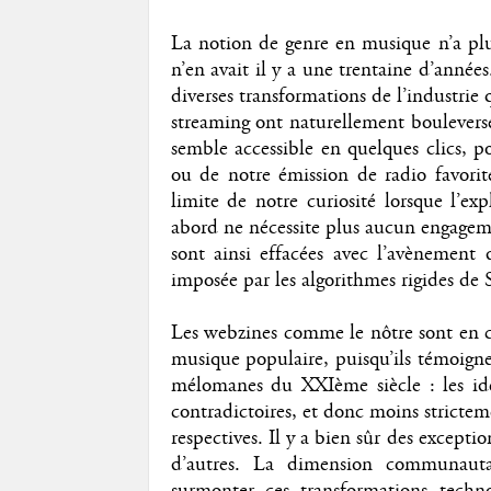
La notion de genre en musique n’a pl
n’en avait il y a une trentaine d’années
diverses transformations de l’industrie 
streaming ont naturellement bouleversé
semble accessible en quelques clics, p
ou de notre émission de radio favorit
limite de notre curiosité lorsque l’ex
abord ne nécessite plus aucun engagement
sont ainsi effacées avec l’avènement 
imposée par les algorithmes rigides de S
Les webzines comme le nôtre sont en ce
musique populaire, puisqu’ils témoign
mélomanes du XXIème siècle : les ide
contradictoires, et donc moins stricteme
respectives. Il y a bien sûr des exceptio
d’autres. La dimension communautai
surmonter ces transformations techn