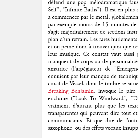
défend une pop mélodramatique fauss
Self", "Infinite Baths"). Il est en plus d
à commencer par le metal, globalemen
par exemple moins de 15 minutes de gu
s’agit majoritairement de sections ins
plan d’un refrain. Les rares hurlements
et on peine donc à trouver quoi que ce
leur musique. Ce constat vaut aussi p
manquent de corps ou de personnalité,
amatrice (l’arpégiateur de "Emergen
ennuient par leur manque de technique
cursif de Vessel, dont le timbre se si
Breaking Benjamin
, invoque le pir
enclume ("Look To Windward", "Damo
vraiment, d’autant plus que les tex
transparentes qui peuvent dire tout et
communicants. Et que dire de l’outr
saxophone, ou des effets vocaux insup