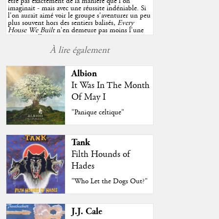
être pas exactement de la manière que l'on
imaginait - mais avec une réussite indéniable. Si
l'on aurait aimé voir le groupe s'aventurer un peu
plus souvent hors des sentiers balisés,
Every
House We Built
n'en demeure pas moins l'une
des très belles surprises de cette année, porté par
plusieurs morceaux qui trouveront sans difficulté
À lire également
une place de choix dans vos playlists estivales.
"
Albion
It Was In The Month
Of May I
"Panique celtique"
Tank
Filth Hounds of
Hades
"Who Let the Dogs Out?"
J.J. Cale