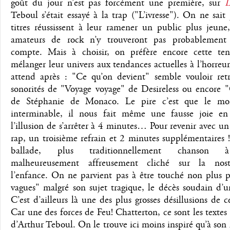
goût du jour n’est pas forcément une première, sur
L
Teboul s’était essayé à la trap ("L’ivresse"). On ne sait 
titres réussissent à leur ramener un public plus jeune
amateurs de rock n’y trouveront pas probablement
compte. Mais à choisir, on préfère encore cette ten
mélanger leur univers aux tendances actuelles à l’horreu
attend après : "Ce qu’on devient" semble vouloir retr
sonorités de "Voyage voyage" de Desireless ou encore 
de Stéphanie de Monaco. Le pire c’est que le mor
interminable, il nous fait même une fausse joie e
l’illusion de s’arrêter à 4 minutes… Pour revenir avec u
rap, un troisième refrain et 2 minutes supplémentaires 
ballade, plus traditionnellement chanson à
malheureusement affreusement cliché sur la nost
l’enfance. On ne parvient pas à être touché non plus p
vagues" malgré son sujet tragique, le décès soudain d’
C’est d’ailleurs là une des plus grosses désillusions de 
Car une des forces de Feu! Chatterton, ce sont les textes
d’Arthur Teboul. On le trouve ici moins inspiré qu’à son