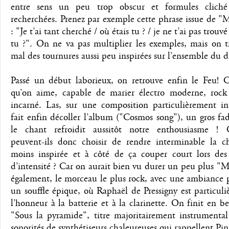
entre sens un peu trop obscur et formules clich
recherchées. Prenez par exemple cette phrase issue de "
: "Je t’ai tant cherché / où étais tu ? / je ne t’ai pas trouvé
tu ?". On ne va pas multiplier les exemples, mais on t
mal des tournures aussi peu inspirées sur l’ensemble du d
Passé un début laborieux, on retrouve enfin le Feu! C
qu’on aime, capable de marier électro moderne, rock
incarné. Las, sur une composition particulièrement in
fait enfin décoller l’album ("Cosmos song"), un gros fa
le chant refroidit aussitôt notre enthousiasme !
peuvent-ils donc choisir de rendre interminable la c
moins inspirée et à côté de ça couper court lors de
d’intensité ? Car on aurait bien vu durer un peu plus "
également, le morceau le plus rock, avec une ambiance 
un souffle épique, où Raphaël de Pressigny est particul
l’honneur à la batterie et à la clarinette. On finit en b
"Sous la pyramide", titre majoritairement instrumental
sonorités de synthétiseurs chaleureuses qui rappellent Pi