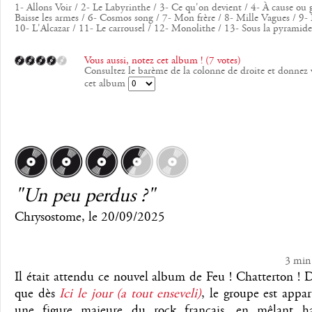
1- Allons Voir / 2- Le Labyrinthe / 3- Ce qu'on devient / 4- À cause ou g
Baisse les armes / 6- Cosmos song / 7- Mon frère / 8- Mille Vagues / 9- 
10- L'Alcazar / 11- Le carrousel / 12- Monolithe / 13- Sous la pyramide
Vous aussi, notez cet album ! (7 votes)
Consultez le barème de la colonne de droite et donnez 
cet album
"Un peu perdus ?"
Chrysostome
, le
20/09/2025
3 min
Il était attendu ce nouvel album de Feu ! Chatterton ! 
que dès
Ici le jour (a tout enseveli)
, le groupe est app
une figure majeure du rock français, en mêlant h