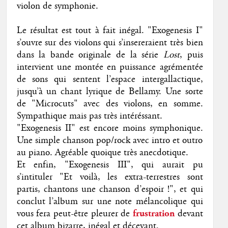
violon de symphonie.
Le résultat est tout à fait inégal. "Exogenesis I"
s’ouvre sur des violons qui s’insereraient très bien
dans la bande originale de la série
Lost
, puis
intervient une montée en puissance agrémentée
de sons qui sentent l’espace intergallactique,
jusqu’à un chant lyrique de Bellamy. Une sorte
de "Microcuts" avec des violons, en somme.
Sympathique mais pas très intéréssant.
"Exogenesis II" est encore moins symphonique.
Une simple chanson pop/rock avec intro et outro
au piano. Agréable quoique très anecdotique.
Et enfin, "Exogenesis III", qui aurait pu
s’intituler "Et voilà, les extra-terrestres sont
partis, chantons une chanson d’espoir !", et qui
conclut l’album sur une note mélancolique qui
vous fera peut-être pleurer de
frustration
devant
cet album bizarre, inégal et décevant.