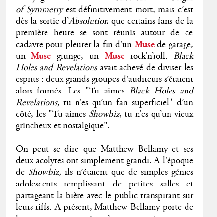
of Symmetry
est définitivement mort, mais c’est
dès la sortie d’
Absolution
que certains fans de la
première heure se sont réunis autour de ce
cadavre pour pleurer la fin d’un
Muse
de garage,
un
Muse
grunge, un
Muse
rock’n’roll.
Black
Holes and Revelations
avait achevé de diviser les
esprits : deux grands groupes d’auditeurs s’étaient
alors formés. Les "Tu aimes
Black Holes and
Revelations,
tu n’es qu’un fan superficiel" d’un
côté, les "Tu aimes
Showbiz
, tu n’es qu’un vieux
grincheux et nostalgique".
On peut se dire que Matthew Bellamy et ses
deux acolytes ont simplement grandi. A l’époque
de
Showbiz,
ils n’étaient que de simples génies
adolescents remplissant de petites salles et
partageant la bière avec le public transpirant sur
leurs riffs. A présent, Matthew Bellamy porte de