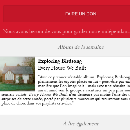
FAIRE UN DON
Nous avons besoin de vous pour garder notre indépendanc
Album de la semaine
Exploring Birdsong
Every House We Built
"
Avec ce premier véritable album, Exploring Birdson
pleinement les espoirs placés en lui - peut-être pas e
manière que l'on imaginait - mais avec une réussite in
aurait aimé voir le groupe s'aventurer un peu plus so
sentiers balisés,
Every House We Built
n'en demeure pas moins l'une des tr
surprises de cette année, porté par plusieurs morceaux qui trouveront sans d
place de choix dans vos playlists estivales.
"
À lire également