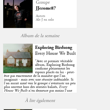
Groupe
JJerome87
Autres
Alt-J en solo
Album de la semaine
Exploring Birdsong
Every House We Built
"
Avec ce premier véritable
album, Exploring Birdsong
confirme pleinement les
espoirs placés en lui - peut-
être pas exactement de la manière que l'on
imaginait - mais avec une réussite indéniable. Si
l'on aurait aimé voir le groupe s'aventurer un peu
plus souvent hors des sentiers balisés,
Every
House We Built
n'en demeure pas moins l'une
des très belles surprises de cette année, porté par
plusieurs morceaux qui trouveront sans difficulté
À lire également
une place de choix dans vos playlists estivales.
"