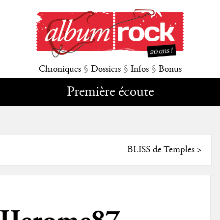
Chroniques
§
Dossiers
§
Infos
§
Bonus
Première écoute
BLISS de Temples
>