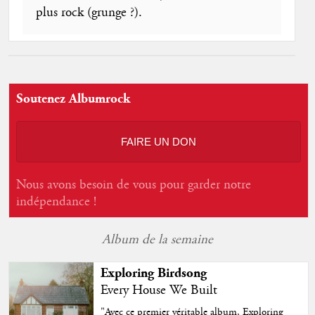
plus rock (grunge ?).
Soutenez Albumrock
FAIRE UN DON
Nous avons besoin de vous pour garder notre
indépendance !
Album de la semaine
Exploring Birdsong
Every House We Built
"
Avec ce premier véritable album, Exploring