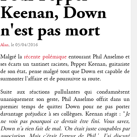
Keenan, Down
n'est pas mort
Alan
, le 05/04/2016
Malgré la
récente polémique
entourant Phil Anselmo et
ses écarts un tantinet racistes, Pepper Keenan, guitariste
de son état, pense malgré tout que Down est capable de
surmonter l'affaire et de poursuivre sa route.
Suite aux réactions pullulantes qui condamnèrent
unaniquement son geste, Phil Anselmo offrit dans un
premier temps de quitter Down pour ne pas porter
davantage préjudice à ses collègues. Keenan réagit : "
Je
ne vois pas pourquoi ce devrait être fini. Vous savez,
Down n'a rien fait de mal. 'On était juste coupables par
association. Mais c'était l'erreur de Phil.' J'ai discuté