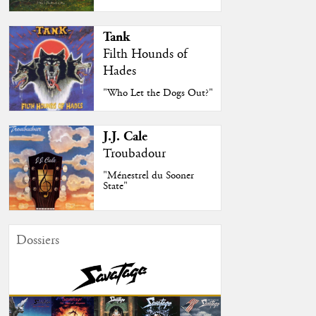
Tank
Filth Hounds of
Hades
"Who Let the Dogs Out?"
J.J. Cale
Troubadour
"Ménestrel du Sooner
State"
Dossiers