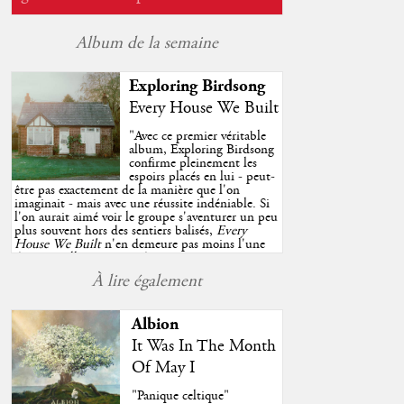
Album de la semaine
Exploring Birdsong
Every House We Built
"
Avec ce premier véritable
album, Exploring Birdsong
confirme pleinement les
espoirs placés en lui - peut-
être pas exactement de la manière que l'on
imaginait - mais avec une réussite indéniable. Si
l'on aurait aimé voir le groupe s'aventurer un peu
plus souvent hors des sentiers balisés,
Every
House We Built
n'en demeure pas moins l'une
des très belles surprises de cette année, porté par
plusieurs morceaux qui trouveront sans difficulté
À lire également
une place de choix dans vos playlists estivales.
"
Albion
It Was In The Month
Of May I
"Panique celtique"