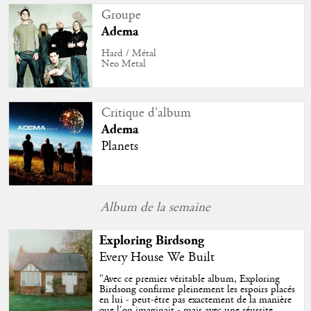
Groupe
Adema
Hard / Métal
Neo Metal
Critique d'album
Adema
Planets
Album de la semaine
Exploring Birdsong
Every House We Built
"
Avec ce premier véritable album, Exploring
Birdsong confirme pleinement les espoirs placés
en lui - peut-être pas exactement de la manière
que l'on imaginait - mais avec une réussite