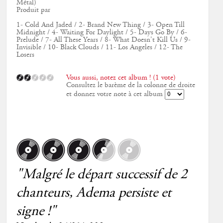
Métal)
Produit par
1- Cold And Jaded / 2- Brand New Thing / 3- Open Till
Midnight / 4- Waiting For Daylight / 5- Days Go By / 6-
Prelude / 7- All These Years / 8- What Doesn't Kill Us / 9-
Invisible / 10- Black Clouds / 11- Los Angeles / 12- The
Losers
Vous aussi, notez cet album ! (1 vote)
Consultez le barème de la colonne de droite
et donnez votre note à cet album
"Malgré le départ successif de 2
chanteurs, Adema persiste et
signe !"