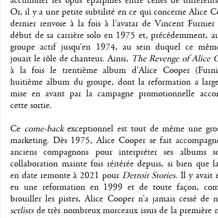
accumuler les opus éparpillés entre celles de différent
Or, il y a une petite subtilité en ce qui concerne Alice C
dernier renvoie à la fois à l’avatar de Vincent Furnier
début de sa carrière solo en 1975 et, précédemment, 
groupe actif jusqu’en 1974, au sein duquel ce mêm
jouait le rôle de chanteur. Ainsi,
The Revenge of Alice 
à la fois le trentième album d’Alice Cooper (Furni
huitième album du groupe, dont la reformation a larg
mise en avant par la campagne promotionnelle acc
cette sortie.
Ce
come-back
exceptionnel est tout de même une gross
marketing. Dès 1975, Alice Cooper se fait accompagne
anciens compagnons pour interpréter ses albums s
collaboration mainte fois réitérée depuis, si bien que l
en date remonte à 2021 pour
Detroit Stories
. Il y avait
eu une reformation en 1999 et de toute façon, co
brouiller les pistes, Alice Cooper n’a jamais cessé de n
setlists
de très nombreux morceaux issus de la première m