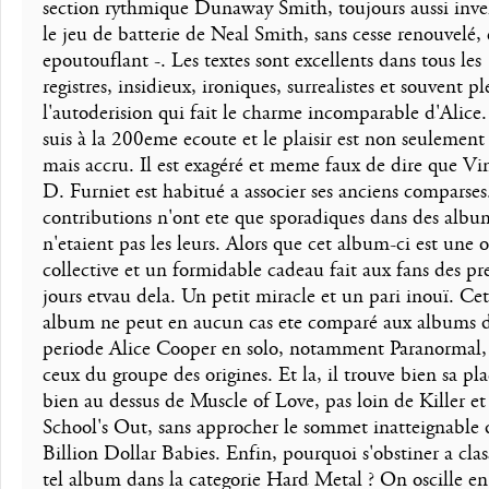
section rythmique Dunaway Smith, toujours aussi inve
le jeu de batterie de Neal Smith, sans cesse renouvelé, 
epoutouflant -. Les textes sont excellents dans tous les
registres, insidieux, ironiques, surrealistes et souvent pl
l'autoderision qui fait le charme incomparable d'Alice.
suis à la 200eme ecoute et le plaisir est non seulement 
mais accru. Il est exagéré et meme faux de dire que Vi
D. Furniet est habitué a associer ses anciens comparses
contributions n'ont ete que sporadiques dans des albu
n'etaient pas les leurs. Alors que cet album-ci est une 
collective et un formidable cadeau fait aux fans des pr
jours etvau dela. Un petit miracle et un pari inouï. Cet
album ne peut en aucun cas ete comparé aux albums d
periode Alice Cooper en solo, notamment Paranormal,
ceux du groupe des origines. Et la, il trouve bien sa pla
bien au dessus de Muscle of Love, pas loin de Killer et
School's Out, sans approcher le sommet inatteignable 
Billion Dollar Babies. Enfin, pourquoi s'obstiner a cla
tel album dans la categorie Hard Metal ? On oscille en 