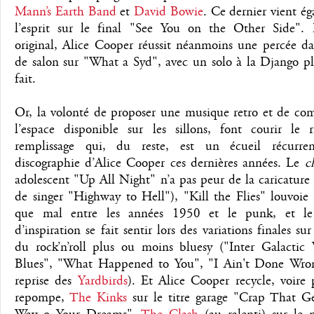
Mann’s Earth Band
et
David Bowie
. Ce dernier vient é
l’esprit sur le final "See You on the Other Side".
original, Alice Cooper réussit néanmoins une percée da
de salon sur "What a Syd", avec un solo à la Django pl
fait.
Or, la volonté de proposer une musique retro et de com
l’espace disponible sur les sillons, font courir le 
remplissage qui, du reste, est un écueil récurre
discographie d’Alice Cooper ces dernières années. Le
c
adolescent "Up All Night" n’a pas peur de la caricature
de singer "Highway to Hell"), "Kill the Flies" louvoie
que mal entre les années 1950 et le punk, et l
d’inspiration se fait sentir lors des variations finales su
du rock’n’roll plus ou moins bluesy ("Inter Galactic
Blues", "What Happened to You", "I Ain't Done Wro
reprise des
Yardbirds
). Et Alice Cooper recycle, voire
repompe,
The Kinks
sur le titre garage "Crap That Ge