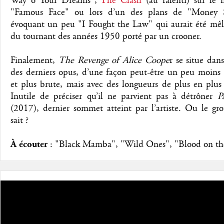
Way o Your Dreams",
The Clash
(au ralenti) sur le
"Famous Face" ou lors d’un des plans de "Money S
évoquant un peu "I Fought the Law" qui aurait été mêl
du tournant des années 1950 porté par un crooner.
Finalement,
The Revenge of Alice Coope
r se situe dans
des derniers opus, d’une façon peut-être un peu moins 
et plus brute, mais avec des longueurs de plus en plus 
Inutile de préciser qu’il ne parvient pas à détrôner
P
(2017), dernier sommet atteint par l’artiste. Ou le gr
sait ?
À écouter
: "Black Mamba", "Wild Ones", "Blood on th