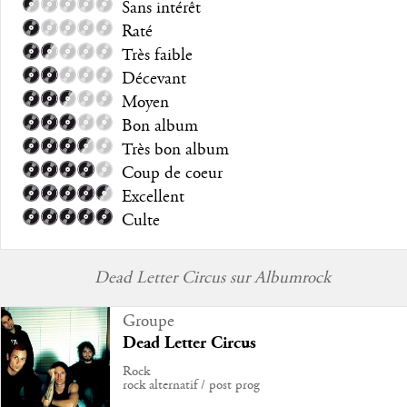
Sans intérêt
Raté
Très faible
Décevant
Moyen
Bon album
Très bon album
Coup de coeur
Excellent
Culte
Dead Letter Circus sur Albumrock
Groupe
Dead Letter Circus
Rock
rock alternatif / post prog