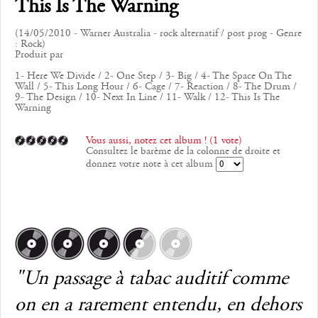
This Is The Warning
(14/05/2010 - Warner Australia - rock alternatif / post prog - Genre
: Rock)
Produit par
1- Here We Divide / 2- One Step / 3- Big / 4- The Space On The
Wall / 5- This Long Hour / 6- Cage / 7- Reaction / 8- The Drum /
9- The Design / 10- Next In Line / 11- Walk / 12- This Is The
Warning
Vous aussi, notez cet album ! (1 vote)
Consultez le barème de la colonne de droite et
donnez votre note à cet album
"Un passage à tabac auditif comme
on en a rarement entendu, en dehors