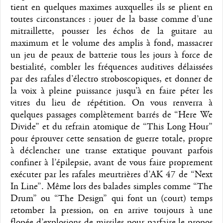
tient en quelques maximes auxquelles ils se plient en
toutes circonstances : jouer de la basse comme d’une
mitraillette, pousser les échos de la guitare au
maximum et le volume des amplis à fond, massacrer
un jeu de peaux de batterie tous les jours à force de
bestialité, combler les fréquences auditives délaissées
par des rafales d’électro stroboscopiques, et donner de
la voix à pleine puissance jusqu’à en faire péter les
vitres du lieu de répétition. On vous renverra à
quelques passages complètement barrés de “Here We
Divide” et du refrain atomique de “This Long Hour”
pour éprouver cette sensation de guerre totale, propre
à déclencher une transe extatique pouvant parfois
confiner à l’épilepsie, avant de vous faire proprement
exécuter par les rafales meurtrières d’AK 47 de “Next
In Line”. Même lors des balades simples comme “The
Drum” ou “The Design” qui font un (court) temps
retomber la pression, on en arrive toujours à une
flopée d’explosions de missiles pour parfaire le propos