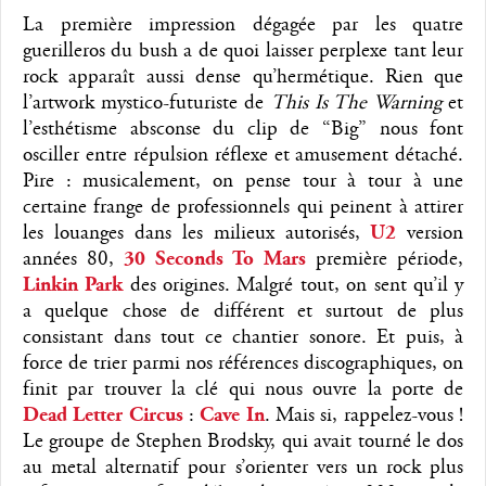
La première impression dégagée par les quatre
guerilleros du bush a de quoi laisser perplexe tant leur
rock apparaît aussi dense qu’hermétique. Rien que
l’artwork mystico-futuriste de
This Is The Warning
et
l’esthétisme absconse du clip de “Big” nous font
osciller entre répulsion réflexe et amusement détaché.
Pire : musicalement, on pense tour à tour à une
certaine frange de professionnels qui peinent à attirer
les louanges dans les milieux autorisés,
U2
version
années 80,
30 Seconds To Mars
première période,
Linkin Park
des origines. Malgré tout, on sent qu’il y
a quelque chose de différent et surtout de plus
consistant dans tout ce chantier sonore. Et puis, à
force de trier parmi nos références discographiques, on
finit par trouver la clé qui nous ouvre la porte de
Dead Letter Circus
:
Cave In
. Mais si, rappelez-vous !
Le groupe de Stephen Brodsky, qui avait tourné le dos
au metal alternatif pour s’orienter vers un rock plus