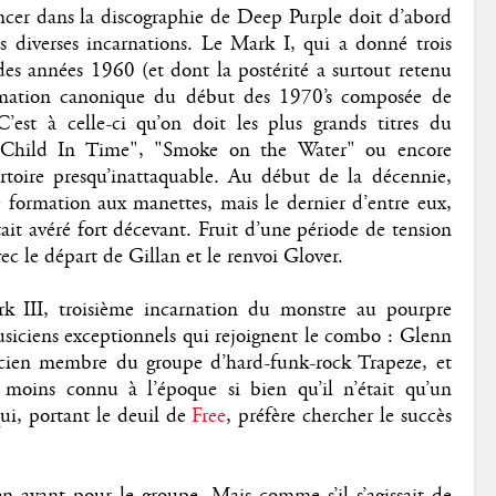
ncer dans la discographie de Deep Purple doit d’abord
es diverses incarnations. Le Mark I, qui a donné trois
es années 1960 (et dont la postérité a surtout retenu
ormation canonique du début des 1970’s composée de
’est à celle-ci qu’on doit les plus grands titres du
 "Child In Time", "Smoke on the Water" ou encore
rtoire presqu’inattaquable. Au début de la décennie,
e formation aux manettes, mais le dernier d’entre eux,
ait avéré fort décevant. Fruit d’une période de tension
vec le départ de Gillan et le renvoi Glover.
rk III, troisième incarnation du monstre au pourpre
usiciens exceptionnels qui rejoignent le combo : Glenn
ncien membre du groupe d’hard-funk-rock Trapeze, et
moins connu à l’époque si bien qu’il n’était qu’un
ui, portant le deuil de
Free
, préfère chercher le succès
 avant pour le groupe. Mais comme s’il s’agissait de