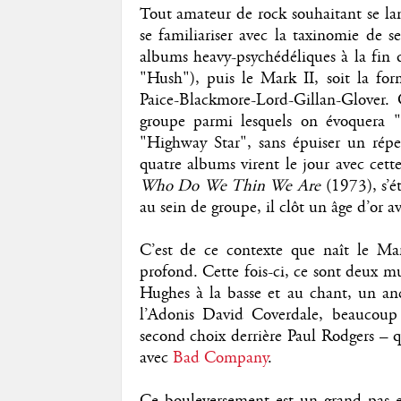
Tout amateur de rock souhaitant se la
se familiariser avec la taxinomie de s
albums heavy-psychédéliques à la fin d
"Hush"), puis le Mark II, soit la f
Paice-Blackmore-Lord-Gillan-Glover. C
groupe parmi lesquels on évoquera
"Highway Star", sans épuiser un répe
quatre albums virent le jour avec cett
Who Do We Thin We Are
(1973), s’ét
au sein de groupe, il clôt un âge d’or a
C’est de ce contexte que naît le Ma
profond. Cette fois-ci, ce sont deux m
Hughes à la basse et au chant, un a
l’Adonis David Coverdale, beaucoup 
second choix derrière Paul Rodgers – q
avec
Bad Company
.
Ce bouleversement est un grand pas en