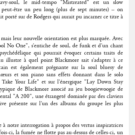
eavy-soul, le mid-tempo "Mistreated" est un slow
it peut-être un peu long (plus de sept minutes) – on
t porté sur de Rodgers qui aurait pu incarner ce titre à
mais leur nouvelle orientation est plus marquée. Avec
ool No One", s’entiche de soul, de funk et d’un chant
psychédélique qui pourrait évoquer certains traits de
u illustre à quel point Blackmore sait s’adapter à ce
cain est également prégnante sur la soul bluesy de
urs et son piano sans effets donnant dans le solo
st Take Your Life" et sur l’énergique "Lay Down Stay
typique de Blackmore associé au jeu boogiewoogie de
umental "A 200", une étrangeté dominée par des claviers
ssive présente sur l’un des albums du groupe les plus
à notre interrogation à propos des vertus inspiratrices
ois-ci, la fumée ne flotte pas au-dessus de celles-ci, un