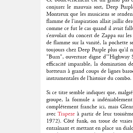
conjurer le mauvais sort, Deep Purpl
Montreux que les musiciens se rendent 
flamme de l’inspiration allait jaillir 
comme ce fut le cas quand il avait fal
s’envolait du concert de Zappa sur les
de flamme sur la vanité, la pochette s
toujours chez Deep Purple plus qu’il n
"Burn", ouverture digne d’"Highway St
efficacité imparable, la domination 
bretteurs à grand coups de lignes baroq
instrumentales de l’histoire du combo.
Si ce titre semble indiquer que, malgr
groupe, la formule a indéniablement
complétement franche ici, mais Glen
avec
Trapeze
à partir de leur troisiè
1972). Côté funk, on troue de vraies
entraînant et mettant en place un dial