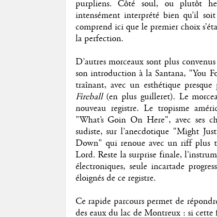
purpliens. Côté soul, ou plutôt h
intensément interprété bien qu’il so
comprend ici que le premier choix s’étai
la perfection.
D’autres morceaux sont plus convenus 
son introduction à la Santana, "You F
traînant, avec un esthétique presque 
Fireball
(en plus guilleret). Le morcea
nouveau registre. Le tropisme améri
"What’s Goin On Here", avec ses chœ
sudiste, sur l’anecdotique "Might Ju
Down" qui renoue avec un riff plus 
Lord. Reste la surprise finale, l’instr
électroniques, seule incartade progre
éloignés de ce registre.
Ce rapide parcours permet de répondre 
des eaux du lac de Montreux : si cette f