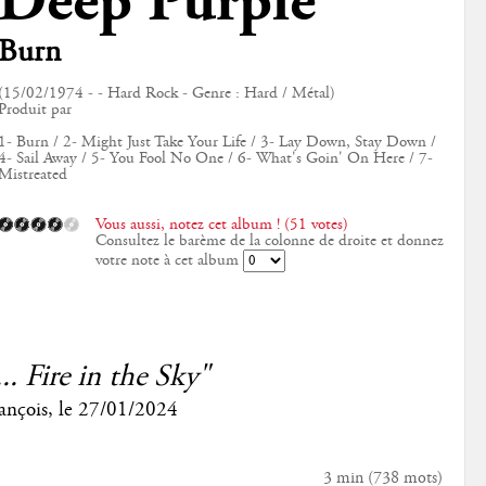
Deep Purple
Burn
(15/02/1974 - - Hard Rock - Genre : Hard / Métal)
Produit par
1- Burn / 2- Might Just Take Your Life / 3- Lay Down, Stay Down /
4- Sail Away / 5- You Fool No One / 6- What's Goin' On Here / 7-
Mistreated
Vous aussi, notez cet album ! (51 votes)
Consultez le barème de la colonne de droite et donnez
votre note à cet album
... Fire in the Sky"
ançois
, le
27/01/2024
3 min
(
738
mots)