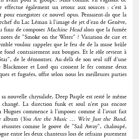
e effectue également un retour aux sources : c’est à
pour enregistrer ce nouvel opus. Pensaient-ils que la
derechef du Lac Léman à l’image de jet d’eau de Genève,
lu finir de composer
Machine Head
alors que la fumée
 notes de "Smoke on the Water" ? Variation de cire et
emble vouloir rappeler que le feu de de la muse brûle
e fond contrairement aux bougies. Et le rôle revient à
ar", de le démontrer. Au-delà de son seul riff d’une
de Blackmore et Lord qui croisent le fer comme deux
ues et fuguées, offre selon nous les meilleures parties
é sa nouvelle chrysalide, Deep Purple est resté le même
 changé. La direction funk et soul n’est pas encore
n Hugues commence à l’imposer comme il l’avait fait
me album (
You Are the Music … We’re Just the Band
,
 réussites comme le goove de "Sail Away", chaloupé,
ogue entre les deux chanteurs lors de refrains purement