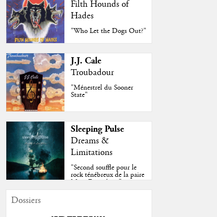
Filth Hounds of
Hades
"Who Let the Dogs Out?"
J.J. Cale
Troubadour
"Ménestrel du Sooner
State"
Sleeping Pulse
Dreams &
Limitations
"Second souffle pour le
rock ténébreux de la paire
Moss-Fazendeiro"
Dossiers