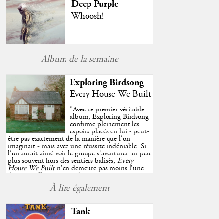
Deep Purple
Whoosh!
Album de la semaine
Exploring Birdsong
Every House We Built
"
Avec ce premier véritable
album, Exploring Birdsong
confirme pleinement les
espoirs placés en lui - peut-
être pas exactement de la manière que l'on
imaginait - mais avec une réussite indéniable. Si
l'on aurait aimé voir le groupe s'aventurer un peu
plus souvent hors des sentiers balisés,
Every
House We Built
n'en demeure pas moins l'une
des très belles surprises de cette année, porté par
plusieurs morceaux qui trouveront sans difficulté
À lire également
une place de choix dans vos playlists estivales.
"
Tank