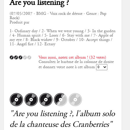
Are you listening ?
(07/05/2007 - BMG - Voix rock de déesse - Genre : Pop
Rock)
Produit par
1- Ordinary day / 2- When we were young / 3- In the garden
/ 4- Human spirit / 5- Loser / 6- Stay with me / 7- Apple of
my eye / 8- Black widow / 9- October / 10- Accept things /
11- Angel fire / 12- Ectasy
Vous aussi, notez cet album ! (32 votes)
Consultez le barème de la colonne de droite
et donnez votre note à cet album
"
Are you listening ?
, l'album solo
de la chanteuse des Cranberries"