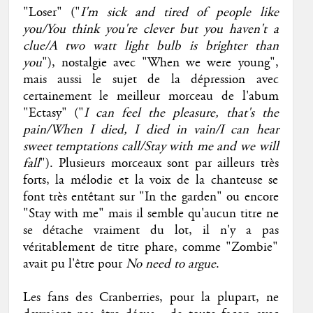
"Loser" ("
I'm sick and tired of people like
you/You think you're clever but you haven't a
clue/A two watt light bulb is brighter than
you
"), nostalgie avec "When we were young",
mais aussi le sujet de la dépression avec
certainement le meilleur morceau de l'abum
"Ectasy" ("
I can feel the pleasure, that's the
pain/When I died, I died in vain/I can hear
sweet temptations call/Stay with me and we will
fall
"). Plusieurs morceaux sont par ailleurs très
forts, la mélodie et la voix de la chanteuse se
font très entêtant sur "In the garden" ou encore
"Stay with me" mais il semble qu'aucun titre ne
se détache vraiment du lot, il n'y a pas
véritablement de titre phare, comme "Zombie"
avait pu l'être pour
No need to argue
.
Les fans des Cranberries, pour la plupart, ne