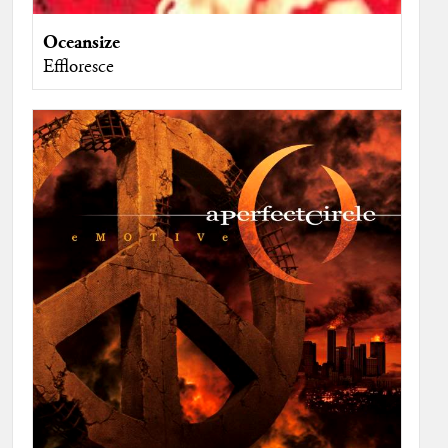
Oceansize
Effloresce