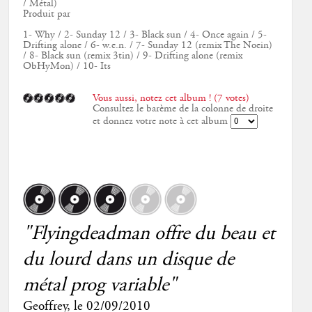
/ Métal)
Produit par
1- Why / 2- Sunday 12 / 3- Black sun / 4- Once again / 5-
Drifting alone / 6- w.e.n. / 7- Sunday 12 (remix The Noein)
/ 8- Black sun (remix 3tin) / 9- Drifting alone (remix
ObHyMon) / 10- Its
Vous aussi, notez cet album ! (7 votes)
Consultez le barème de la colonne de droite
et donnez votre note à cet album
"Flyingdeadman offre du beau et
du lourd dans un disque de
métal prog variable"
Geoffrey
, le
02/09/2010