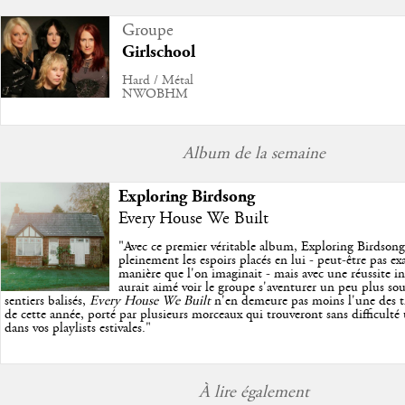
Groupe
Girlschool
Hard / Métal
NWOBHM
Album de la semaine
Exploring Birdsong
Every House We Built
"
Avec ce premier véritable album, Exploring Birdson
pleinement les espoirs placés en lui - peut-être pas e
manière que l'on imaginait - mais avec une réussite in
aurait aimé voir le groupe s'aventurer un peu plus so
sentiers balisés,
Every House We Built
n'en demeure pas moins l'une des trè
de cette année, porté par plusieurs morceaux qui trouveront sans difficulté
dans vos playlists estivales.
"
À lire également