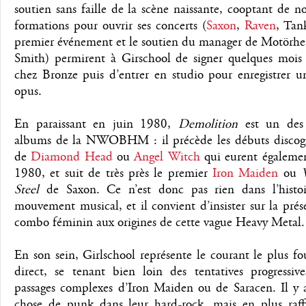
soutien sans faille de la scène naissante, cooptant de 
formations pour ouvrir ses concerts (
Saxon
,
Raven
, Ta
premier événement et le soutien du manager de Motörh
Smith) permirent à Girschool de signer quelques mois 
chez Bronze puis d’entrer en studio pour enregistrer u
opus.
En paraissant en juin 1980,
Demolition
est un des 
albums de la NWOBHM : il précède les débuts discog
de
Diamond Head
ou
Angel Witch
qui eurent égalemen
1980, et suit de très près le premier
Iron Maiden
ou
W
Steel
de Saxon. Ce n’est donc pas rien dans l’histo
mouvement musical, et il convient d’insister sur la pré
combo féminin aux origines de cette vague Heavy Metal.
En son sein, Girlschool représente le courant le plus f
direct, se tenant bien loin des tentatives progressiv
passages complexes d’Iron Maiden ou de Saracen. Il y 
chose de punk dans leur hard-rock, mais en plus raff