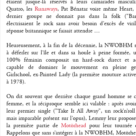
étaient jusque-là réservés à leurs camarades masculi
Quatro, les
Runaways
, Pat Bénatar voire même Heart,
dernier groupe ne donnait pas dans la folk ("Bar
électrisaient le rock sans avoir besoin d’excès de viril
réponse britannique se faisait attendre …
Heureusement, à la fin de la décennie, la NWOBHM s’
à déferler sur l’île et dans sa houle à peine formée,
100% féminin composait un hard-rock direct et ac
capable de dominer le mouvement en pleine ges
Girlschool, ex-Painted Lady (la première mouture activ
à 1978).
On dit souvent que derrière chaque grand homme se 
femme, et la réciproque semble ici valable : après avo
leur premier single ("Take It All Away", un rock’n’roll
mais imparable présent sur l’opus), Lemmy leur propose
la première partie de
Motörhead
pour leur tournée 
Rappelons que sans s’intégrer à la NWOBHM, Motörhe