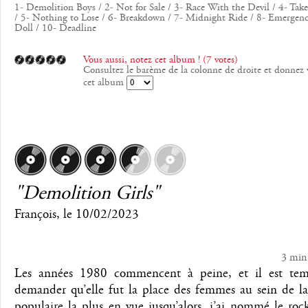
1- Demolition Boys / 2- Not for Sale / 3- Race With the Devil / 4- Take
/ 5- Nothing to Lose / 6- Breakdown / 7- Midnight Ride / 8- Emergenc
Doll / 10- Deadline
Vous aussi, notez cet album ! (7 votes)
Consultez le barème de la colonne de droite et donnez 
cet album
"Demolition Girls"
François
, le
10/02/2023
3 min
Les années 1980 commencent à peine, et il est te
demander qu’elle fut la place des femmes au sein de l
populaire la plus en vue jusqu’alors, j’ai nommé le roc