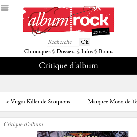
Chroniques
§
Dossiers
§
Infos
§
Bonus
Critique d'album
<
Virgin Killer de Scorpions
Marquee Moon de Tel
Critique d'album