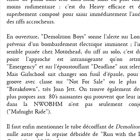
moins rudimentaire : c’est du Heavy efficace et é
superbement composé pour saisir immédiatement l’aud
des riffs accrocheurs.
En ouverture, "Demolition Boys" sonne l’alerte sur Lon
prévenir d’un bombardement électrique imminent ; l’in
semble puisée chez Motörhead, du riff au solo, c’est d
point l’approche est intransigeante qu’on retr
"Emergency" et sur l’époustouflant "Deadline" aux rele
Mais Girlschool sait changer son fusil d’épaule, pour 
groove avec classe sur "Not For Sale" ou le plus 
"Breakdown", très Joan Jett. On trouve également de
plus propres aux
80’s naissantes qui prouvent que leur i
dans la NWOBHM n’est pas seulement conjonc
("Midnight Ride").
Il faut enfin mentionner le tube décoiffant de
Demolito
nulle autre que la reprise débridée de "Run with the 