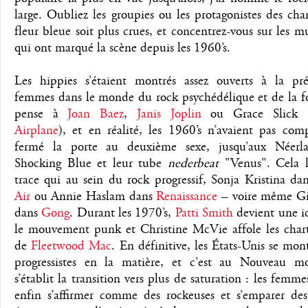
large. Oubliez les groupies ou les protagonistes des cha
fleur bleue soit plus crues, et concentrez-vous sur les m
qui ont marqué la scène depuis les 1960’s.
Les hippies s’étaient montrés assez ouverts à la pr
femmes dans le monde du rock psychédélique et de la fo
pense à
Joan Baez
,
Janis Joplin
ou Grace Slick 
Airplane
), et en réalité, les 1960’s n’avaient pas com
fermé la porte au deuxième sexe, jusqu’aux Néerl
Shocking Blue et leur tube
nederbeat
"Venus". Cela l
trace qui au sein du rock progressif, Sonja Kristina da
Air
ou Annie Haslam dans
Renaissance
– voire même Gi
dans
Gong
. Durant les 1970’s,
Patti Smith
devient une i
le mouvement punk et Christine McVie affole les chart
de
Fleetwood Mac
. En définitive, les États-Unis se mon
progressistes en la matière, et c’est au Nouveau 
s’établit la transition vers plus de saturation : les femm
enfin s’affirmer comme des rockeuses et s’emparer des 