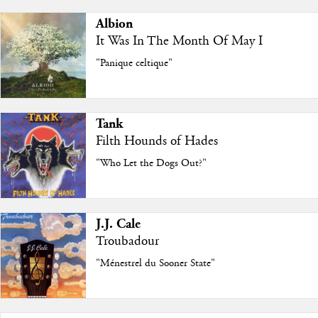
Albion
It Was In The Month Of May I
"Panique celtique"
Tank
Filth Hounds of Hades
"Who Let the Dogs Out?"
J.J. Cale
Troubadour
"Ménestrel du Sooner State"