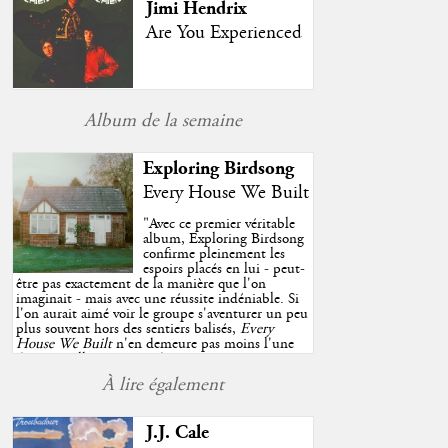
Jimi Hendrix
Are You Experienced
Album de la semaine
Exploring Birdsong
Every House We Built
"
Avec ce premier véritable
album, Exploring Birdsong
confirme pleinement les
espoirs placés en lui - peut-
être pas exactement de la manière que l'on
imaginait - mais avec une réussite indéniable. Si
l'on aurait aimé voir le groupe s'aventurer un peu
plus souvent hors des sentiers balisés,
Every
House We Built
n'en demeure pas moins l'une
des très belles surprises de cette année, porté par
plusieurs morceaux qui trouveront sans difficulté
À lire également
une place de choix dans vos playlists estivales.
"
J.J. Cale