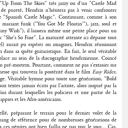
un "Up From The Skies" très jazzy ou d'un "Castle Mad
de pureté, Hendrix n'hésitera pas à venir confronter
mme "Spanish Castle Magic". Continuant, comme à son
 mariant funk ("You Got Me Floatin'"), jazz, soul et
ny Wish"), il laissera même une petite place pour un
c "She's So Fine". La maturité atteinte ici dépasse tout
l) aurait pu espérer ou imaginer, Hendrix réussissant
n dans sa quête guitaristique. En fait, le seul véritable
place au sein de la discographie hendrixienne. Coincé
yau pré-mortem. Pourtant, comment ne pas s'extasier sur
hesse qui trouvera la postérité dans le film
Easy Rider
,
vrage. Véritable hymne pour toute une génération, "Bold
 textes jamais écrits par l'artiste, alors inspiré par la
nis durant lesquelles les policiers et une partie de la
ippies et les Afro-américains.
lé, préparant le terrain pour le dernier volet de la
u rang de référence pour de nombreuses générations de
 ces pépites ont bien faillis ne pas voir le jour... Car,