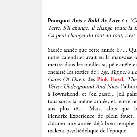
Pourquoi
Axis : Bold As Love
? :
"Ce
Terre. S'il change, il change toute la
Ca peut changer du tout au tout, c'est 
Sacrée année que cette année 67... Qui
notre calendrier avait eu la mauvaise 
mettre dans les oreilles si, pêle-mêle e
encaissé les sorties de :
Sgt. Pepper's 
Gates Of Dawn
des
Pink Floyd
,
Thei
Velvet Underground And Nico
, l'alb
à Townshend, et j'en passe... Joli palm
tous sortis la même année, et, entre no
ans plus tôt... Mais, alors que 
Hendrix Experience de plein fouet,
clôturer une année déjà bien remplie e
rockeur psychédélique de l'époque.