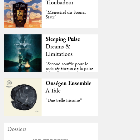
Troubadour
"Ménestrel du Sooner
State"
Sleeping Pulse
Dreams &
Limitations
"Second souffle pour le
rock ténébreux de la paire
Moss-Fazendeiro"
Onségen Ensemble
A Tale
"Une belle histoire"
Dossiers