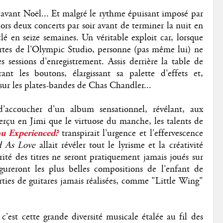
avant Noël... Et malgré le rythme épuisant imposé par
lors deux concerts par soir avant de terminer la nuit en
é en seize semaines. Un véritable exploit car, lorsque
ortes de l'Olympic Studio, personne (pas même lui) ne
s sessions d'enregistrement. Assis derrière la table de
rant les boutons, élargissant sa palette d'effets et,
sur les plates-bandes de Chas Chandler...
'accoucher d'un album sensationnel, révélant, aux
perçu en Jimi que le virtuose du manche, les talents de
u Experienced?
transpirait l'urgence et l'effervescence
d As Love
allait révéler tout le lyrisme et la créativité
ité des titres ne seront pratiquement jamais joués sur
gureront les plus belles compositions de l'enfant de
arties de guitares jamais réalisées, comme "Little Wing"
c'est cette grande diversité musicale étalée au fil des