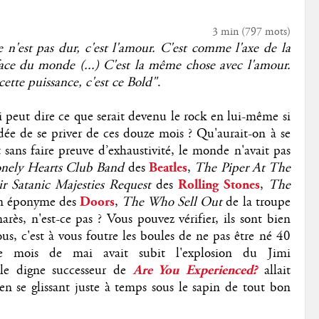
3 min
(
797
mots)
 n'est pas dur, c'est l'amour. C'est comme l'axe de la
 face du monde (...) C'est la même chose avec l'amour.
cette puissance, c'est ce Bold"
.
 peut dire ce que serait devenu le rock en lui-même si
idée de se priver de ces douze mois ? Qu'aurait-on à se
t sans faire preuve d’exhaustivité, le monde n'avait pas
Lonely Hearts Club Band
des
Beatles
,
The Piper At The
r Satanic Majesties Request
des
Rolling Stones
,
The
um éponyme des
Doors
,
The Who Sell Out
de la troupe
arès, n'est-ce pas ? Vous pouvez vérifier, ils sont bien
us, c'est à vous foutre les boules de ne pas être né 40
le mois de mai avait subit l'explosion du Jimi
 le digne successeur de
Are You Experienced?
allait
n se glissant juste à temps sous le sapin de tout bon