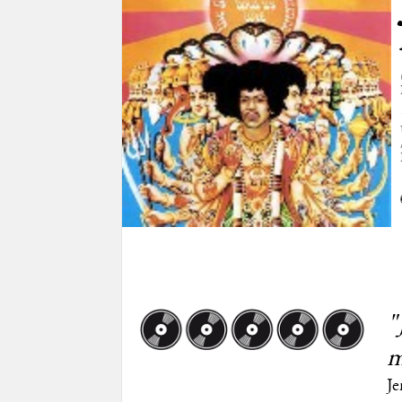
"
m
Je