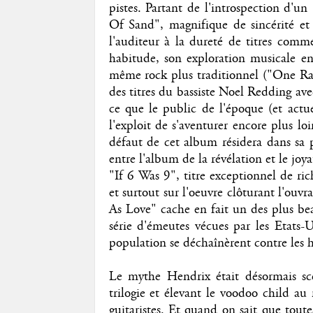
pistes. Partant de l'introspection d'
Of Sand", magnifique de sincérité et 
l'auditeur à la dureté de titres co
habitude, son exploration musicale en
même rock plus traditionnel ("One Rai
des titres du bassiste Noel Redding ave
ce que le public de l'époque (et actue
l'exploit de s'aventurer encore plus loi
défaut de cet album résidera dans sa 
entre l'album de la révélation et le jo
"If 6 Was 9", titre exceptionnel de ric
et surtout sur l'oeuvre clôturant l'ou
As Love" cache en fait un des plus beaux
série d'émeutes vécues par les Etats-U
population se déchaînèrent contre les h
Le mythe Hendrix était désormais scel
trilogie et élevant le voodoo child a
guitaristes. Et quand on sait que toutes