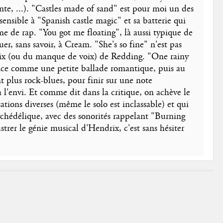
ente, ...). "Castles made of sand" est pour moi un des
nsensible à "Spanish castle magic" et sa batterie qui
me de rap. "You got me floating", là aussi typique de
er, sans savoir, à Cream. "She's so fine" n'est pas
oix (ou du manque de voix) de Redding. "One rainy
nce comme une petite ballade romantique, puis au
 plus rock-blues, pour finir sur une note
 l'envi. Et comme dit dans la critique, on achève le
sations diverses (même le solo est inclassable) et qui
ychédélique, avec des sonorités rappelant "Burning
strer le génie musical d'Hendrix, c'est sans hésiter