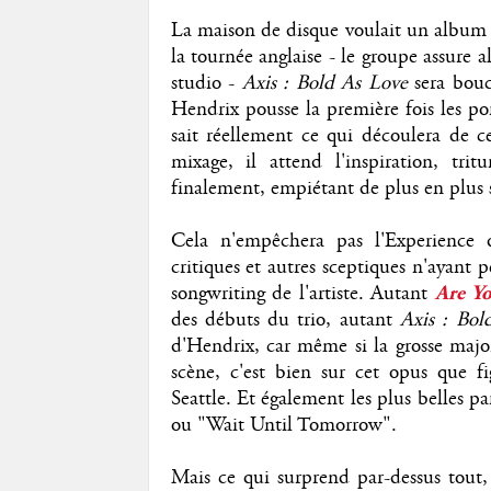
La maison de disque voulait un album 
la tournée anglaise - le groupe assure a
studio -
Axis : Bold As Love
sera boucl
Hendrix pousse la première fois les p
sait réellement ce qui découlera de ce
mixage, il attend l'inspiration, tritu
finalement, empiétant de plus en plus 
Cela n'empêchera pas l'Experience d
critiques et autres sceptiques n'ayant 
songwriting de l'artiste. Autant
Are Yo
des débuts du trio, autant
Axis : Bol
d'Hendrix, car même si la grosse major
scène, c'est bien sur cet opus que fi
Seattle. Et également les plus belles p
ou "Wait Until Tomorrow".
Mais ce qui surprend par-dessus tout, 