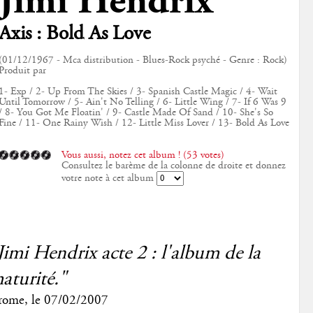
Jimi Hendrix
Axis : Bold As Love
(01/12/1967 - Mca distribution - Blues-Rock psyché - Genre : Rock)
Produit par
1- Exp / 2- Up From The Skies / 3- Spanish Castle Magic / 4- Wait
Until Tomorrow / 5- Ain't No Telling / 6- Little Wing / 7- If 6 Was 9
/ 8- You Got Me Floatin' / 9- Castle Made Of Sand / 10- She's So
Fine / 11- One Rainy Wish / 12- Little Miss Lover / 13- Bold As Love
Vous aussi, notez cet album ! (53 votes)
Consultez le barème de la colonne de droite et donnez
votre note à cet album
Jimi Hendrix acte 2 : l'album de la
aturité."
rome
, le
07/02/2007