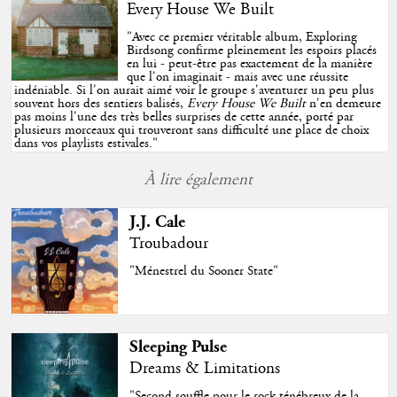
Every House We Built
"
Avec ce premier véritable album, Exploring
Birdsong confirme pleinement les espoirs placés
en lui - peut-être pas exactement de la manière
que l'on imaginait - mais avec une réussite
indéniable. Si l'on aurait aimé voir le groupe s'aventurer un peu plus
souvent hors des sentiers balisés,
Every House We Built
n'en demeure
pas moins l'une des très belles surprises de cette année, porté par
plusieurs morceaux qui trouveront sans difficulté une place de choix
dans vos playlists estivales.
"
À lire également
J.J. Cale
Troubadour
"Ménestrel du Sooner State"
Sleeping Pulse
Dreams & Limitations
"Second souffle pour le rock ténébreux de la