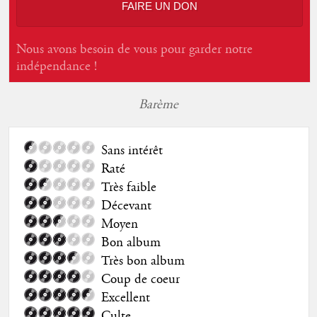
FAIRE UN DON
Nous avons besoin de vous pour garder notre
indépendance !
Barème
Sans intérêt
Raté
Très faible
Décevant
Moyen
Bon album
Très bon album
Coup de coeur
Excellent
Culte