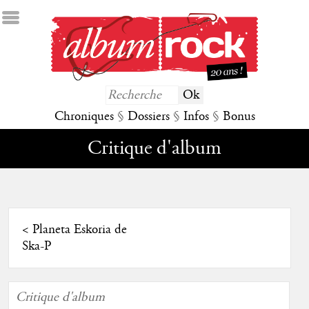
Chroniques
§
Dossiers
§
Infos
§
Bonus
Critique d'album
<
Planeta Eskoria de
Ska-P
Critique d'album