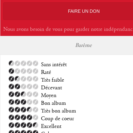
FAIRE UN DON
Nous avons besoin de vous pour garder notre indépendanc
Barème
Sans intérêt
Raté
Très faible
Décevant
Moyen
Bon album
Très bon album
Coup de coeur
Excellent