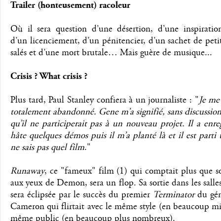
Trailer (honteusement) racoleur
Où il sera question d’une désertion, d’une inspiratio
d’un licenciement, d’un pénitencier, d’un sachet de petit
salés et d’une mort brutale… Mais guère de musique...
Crisis ? What crisis ?
Plus tard, Paul Stanley confiera à un journaliste : "
Je me 
totalement abandonné. Gene m’a signifié, sans discussion
qu’il ne participerait pas à un nouveau projet. Il a enreg
hâte quelques démos puis il m’a planté là et il est parti 
ne sais pas quel film
."
Runaway
, ce "fameux" film (1) qui comptait plus que 
aux yeux de Demon, sera un flop. Sa sortie dans les sall
sera éclipsée par le succès du premier
Terminator
du gén
Cameron qui flirtait avec le même style (en beaucoup mi
même public (en beaucoup plus nombreux).