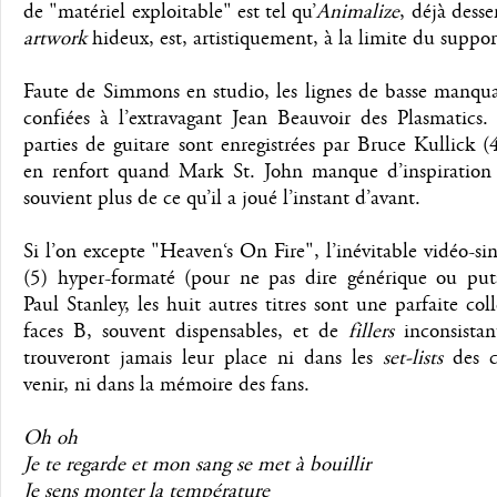
de "matériel exploitable" est tel qu’
Animalize
, déjà desse
artwork
hideux, est, artistiquement, à la limite du suppo
Faute de Simmons en studio, les lignes de basse manqua
confiées à l’extravagant Jean Beauvoir des Plasmatics.
parties de guitare sont enregistrées par Bruce Kullick (
en renfort quand Mark St. John manque d’inspiration
souvient plus de ce qu’il a joué l’instant d’avant.
Si l’on excepte "Heaven‘s On Fire", l’inévitable vidéo-
(5) hyper-formaté (pour ne pas dire générique ou puta
Paul Stanley, les huit autres titres sont une parfaite col
faces B, souvent dispensables, et de
fillers
inconsistan
trouveront jamais leur place ni dans les
set-lists
des c
venir, ni dans la mémoire des fans.
Oh oh
Je te regarde et mon sang se met à bouillir
Je sens monter la température