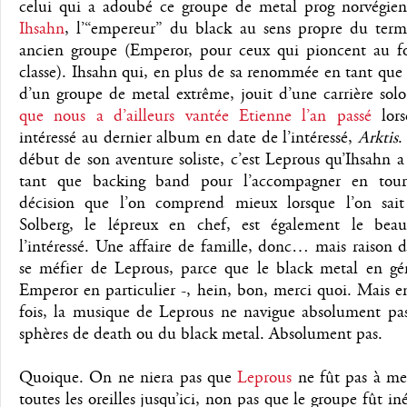
celui qui a adoubé ce groupe de metal prog norvégien,
Ihsahn
, l’“empereur” du black au sens propre du term
ancien groupe (Emperor, pour ceux qui pioncent au f
classe). Ihsahn qui, en plus de sa renommée en tant qu
d’un groupe de metal extrême, jouit d’une carrière sol
que nous a d’ailleurs vantée Etienne l’an passé
lorsq
intéressé au dernier album en date de l’intéressé,
Arktis
.
début de son aventure soliste, c’est Leprous qu’Ihsahn a
tant que backing band pour l’accompagner en tour
décision que l’on comprend mieux lorsque l’on sait
Solberg, le lépreux en chef, est également le beau
l’intéressé. Une affaire de famille, donc… mais raison 
se méfier de Leprous, parce que le black metal en gén
Emperor en particulier -, hein, bon, merci quoi. Mais 
fois, la musique de Leprous ne navigue absolument pas
sphères de death ou du black metal. Absolument pas.
Quoique. On ne niera pas que
Leprous
ne fût pas à met
toutes les oreilles jusqu’ici, non pas que le groupe fût in