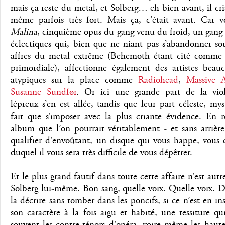
mais ça reste du metal, et Solberg… eh bien avant, il cr
même parfois très fort. Mais ça, c’était avant. Car vo
Malina
, cinquième opus du gang venu du froid, un gang
éclectiques qui, bien que ne niant pas s’abandonner so
affres du metal extrême (Behemoth étant cité comme 
primordiale), affectionne également des artistes beau
atypiques sur la place comme
Radiohead
,
Massive A
Susanne Sundfør
. Or ici une grande part de la vio
lépreux s’en est allée, tandis que leur part céleste, mys
fait que s’imposer avec la plus criante évidence. En r
album que l’on pourrait véritablement - et sans arrièr
qualifier d’envoûtant, un disque qui vous happe, vous 
duquel il vous sera très difficile de vous dépêtrer.
Et le plus grand fautif dans toute cette affaire n’est autr
Solberg lui-même. Bon sang, quelle voix. Quelle voix. Di
la décrire sans tomber dans les poncifs, si ce n’est en ins
son caractère à la fois aigu et habité, une tessiture qu