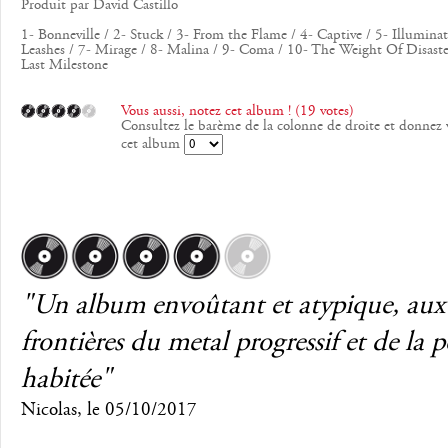
Produit par David Castillo
1- Bonneville / 2- Stuck / 3- From the Flame / 4- Captive / 5- Illuminat
Leashes / 7- Mirage / 8- Malina / 9- Coma / 10- The Weight Of Disaste
Last Milestone
Vous aussi, notez cet album ! (19 votes)
Consultez le barème de la colonne de droite et donnez 
cet album
"Un album envoûtant et atypique, aux
frontières du metal progressif et de la 
habitée"
Nicolas
, le
05/10/2017