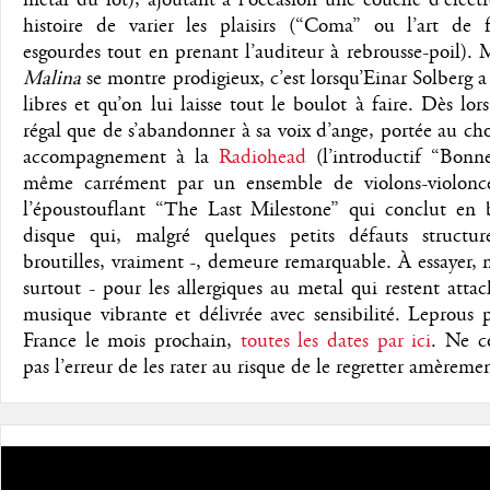
metal du lot), ajoutant à l’occasion une couche d’élect
histoire de varier les plaisirs (“Coma” ou l’art de fl
esgourdes tout en prenant l’auditeur à rebrousse-poil). 
Malina
se montre prodigieux, c’est lorsqu’Einar Solberg a
libres et qu’on lui laisse tout le boulot à faire. Dès lors
régal que de s’abandonner à sa voix d’ange, portée au ch
accompagnement à la
Radiohead
(l’introductif “Bonne
même carrément par un ensemble de violons-violonce
l’époustouflant “The Last Milestone” qui conclut en 
disque qui, malgré quelques petits défauts structur
broutilles, vraiment -, demeure remarquable. À essayer,
surtout - pour les allergiques au metal qui restent atta
musique vibrante et délivrée avec sensibilité. Leprous 
France le mois prochain,
toutes les dates par ici
. Ne c
pas l’erreur de les rater au risque de le regretter amèreme