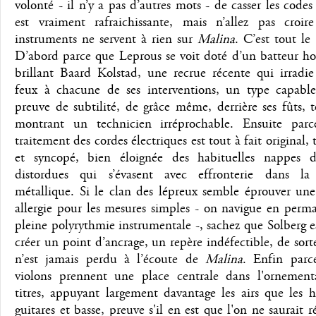
volonté - il n’y a pas d’autres mots - de casser les code
est vraiment rafraichissante, mais n’allez pas croir
instruments ne servent à rien sur
Malina
. C’est tout le 
D’abord parce que Leprous se voit doté d’un batteur hor
brillant Baard Kolstad, une recrue récente qui irradie
feux à chacune de ses interventions, un type capable
preuve de subtilité, de grâce même, derrière ses fûts, 
montrant un technicien irréprochable. Ensuite par
traitement des cordes électriques est tout à fait original, 
et syncopé, bien éloignée des habituelles nappes
distordues qui s’évasent avec effronterie dans l
métallique. Si le clan des lépreux semble éprouver une
allergie pour les mesures simples - on navigue en perm
pleine polyrythmie instrumentale -, sachez que Solberg e
créer un point d’ancrage, un repère indéfectible, de sort
n’est jamais perdu à l’écoute de
Malina
. Enfin parc
violons prennent une place centrale dans l'ornement
titres, appuyant largement davantage les airs que les h
guitares et basse, preuve s'il en est que l'on ne saurait r