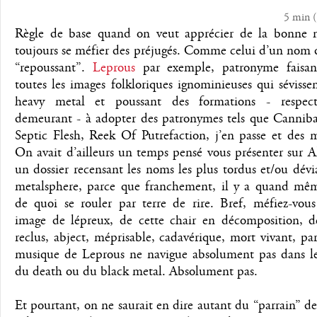
5 min
(
Règle de base quand on veut apprécier de la bonne 
toujours se méfier des préjugés. Comme celui d’un nom 
“repoussant”.
Leprous
par exemple, patronyme faisan
toutes les images folkloriques ignominieuses qui sévisse
heavy metal et poussant des formations - respect
demeurant - à adopter des patronymes tels que Canniba
Septic Flesh, Reek Of Putrefaction, j’en passe et des m
On avait d’ailleurs un temps pensé vous présenter sur 
un dossier recensant les noms les plus tordus et/ou dévi
metalsphere, parce que franchement, il y a quand mêm
de quoi se rouler par terre de rire. Bref, méfiez-vous
image de lépreux, de cette chair en décomposition, d
reclus, abject, méprisable, cadavérique, mort vivant, pa
musique de Leprous ne navigue absolument pas dans le
du death ou du black metal. Absolument pas.
Et pourtant, on ne saurait en dire autant du “parrain” d