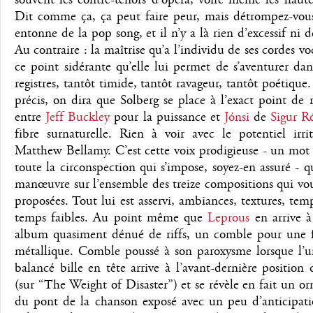
souvent les contre-ténors d’opéra, voire même les haute
Dit comme ça, ça peut faire peur, mais détrompez-vous
entonne de la pop song, et il n’y a là rien d’excessif ni d
Au contraire : la maîtrise qu’a l’individu de ses cordes voc
ce point sidérante qu’elle lui permet de s’aventurer dan
registres, tantôt timide, tantôt ravageur, tantôt poétique.
précis, on dira que Solberg se place à l’exact point de 
entre
Jeff Buckley
pour la puissance et
Jónsi
de
Sigur R
fibre surnaturelle. Rien à voir avec le potentiel irri
Matthew Bellamy. C’est cette voix prodigieuse - un mot
toute la circonspection qui s’impose, soyez-en assuré - qu
manœuvre sur l’ensemble des treize compositions qui vou
proposées. Tout lui est asservi, ambiances, textures, temp
temps faibles. Au point même que
Leprous
en arrive à
album quasiment dénué de riffs, un comble pour une 
métallique. Comble poussé à son paroxysme lorsque l’un
balancé bille en tête arrive à l’avant-dernière position
(sur “The Weight of Disaster”) et se révèle en fait un
du pont de la chanson exposé avec un peu d’anticipati