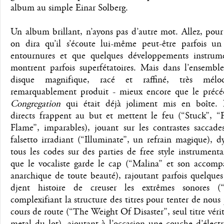
album au simple Einar Solberg.
Un album brillant, n’ayons pas d’autre mot. Allez, pour
on dira qu’il s’écoute lui-même peut-être parfois u
entournures et que quelques développements instrum
montrent parfois superfétatoires. Mais dans l’ensemble
disque magnifique, racé et raffiné, très mélo
remarquablement produit - mieux encore que le préc
Congregation
qui était déjà joliment mis en boîte. L
directs frappent au but et mettent le feu (“Stuck”, 
Flame”, imparables), jouant sur les contrastes saccade
falsetto irradiant (“Illuminate”, un refrain magique), 
tous les codes sur des parties de free style instrumenta
que le vocaliste garde le cap (“Malina” et son accom
anarchique de toute beauté), rajoutant parfois quelques
djent histoire de creuser les extrêmes sonores (“
complexifiant la structure des titres pour tenter de nous
cours de route (“The Weight Of Disaster”, seul titre vér