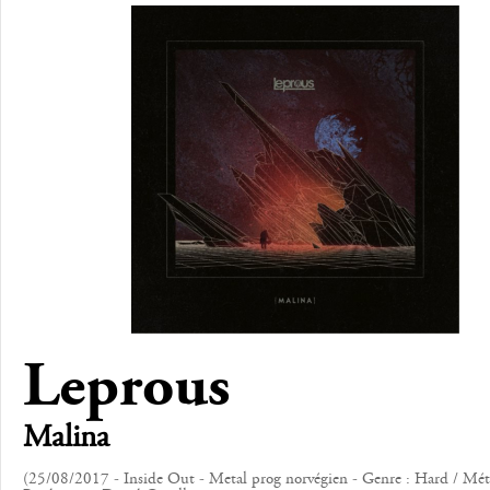
Leprous
Malina
(25/08/2017 - Inside Out - Metal prog norvégien - Genre : Hard / Mét