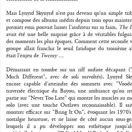
Mais Lynyrd Skynyrd n’est pas devenu qu’un simple tri
et compose des albums inédits depuis trois opus mainten
premier essai pouvait laisser l’auditeur sur sa faim,
The L
avait été une belle surprise grâce à de véritables fulgur
des moments les plus épiques. Comment cette seconde v
groupe allait franchir le seuil fatidique du troisième 
était l’enjeu de
Twenty
…
Démarrant en trombe sur un riff sudiste décapant (
Much Different", avec de soli survoltés), Lynyrd Sk
encore capable d’atteindre des sommets avec "Vood
traversée électrique du Bayou, une ambiance qu’on re
partie sur "Never Too Late" qui montre les muscles au 
solo (avec une touche Outlaws reconnaissable). Il sait
montrer efficace sur "Bring It On", évoquant les 1970’
nostalgie heureuse, et ne laisse de côté aucun sous-ge
lesquels il a pu développer son esthétique jusqu’a