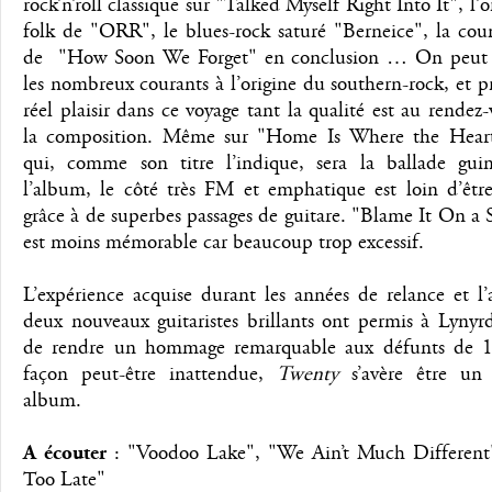
rock’n’roll classique sur "Talked Myself Right Into It", l’o
folk de "ORR", le blues-rock saturé "Berneice", la cou
de
"
How Soon We Forget" en conclusion … On peut 
les nombreux courants à l’origine du southern-rock, et 
réel plaisir dans ce voyage tant la qualité est au rendez
la composition. Même sur "Home Is Where the Hear
qui, comme son titre l’indique, sera la ballade gu
l’album, le côté très FM et emphatique est loin d’êtr
grâce à de superbes passages de guitare. "Blame It On a
est moins mémorable car beaucoup trop excessif.
L’expérience acquise durant les années de relance et l’
deux nouveaux guitaristes brillants ont permis à Lynyr
de rendre un hommage remarquable aux défunts de 
façon peut-être inattendue,
Twenty
s’avère être un
album.
A écouter
: "Voodoo Lake", "We Ain’t Much Different
Too Late"