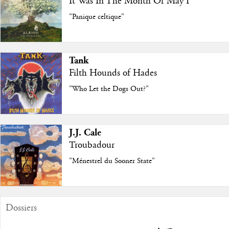
It Was In The Month Of May I
"Panique celtique"
Tank
Filth Hounds of Hades
"Who Let the Dogs Out?"
J.J. Cale
Troubadour
"Ménestrel du Sooner State"
Dossiers