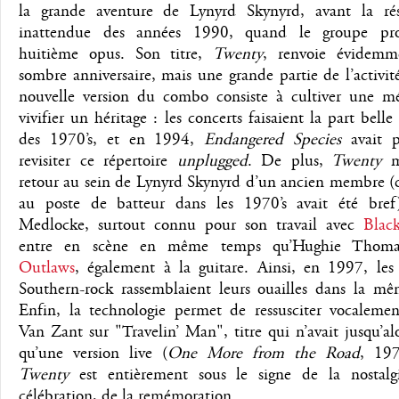
la grande aventure de Lynyrd Skynyrd, avant la rés
inattendue des années 1990, quand le groupe pr
huitième opus. Son titre,
Twenty
, renvoie évidemm
sombre anniversaire, mais une grande partie de l’activit
nouvelle version du combo consiste à cultiver une m
vivifier un héritage : les concerts faisaient la part belle 
des 1970’s, et en 1994,
Endangered Species
avait p
revisiter ce répertoire
unplugged
. De plus,
Twenty
m
retour au sein de Lynyrd Skynyrd d’un ancien membre (c
au poste de batteur dans les 1970’s avait été bref
Medlocke, surtout connu pour son travail avec
Black
entre en scène en même temps qu’Hughie Thoma
Outlaws
, également à la guitare. Ainsi, en 1997, les
Southern-rock rassemblaient leurs ouailles dans la mêm
Enfin, la technologie permet de ressusciter vocaleme
Van Zant sur "Travelin’ Man", titre qui n’avait jusqu’a
qu’une version live (
One More from the Road
, 197
Twenty
est entièrement sous le signe de la nostalg
célébration, de la remémoration.