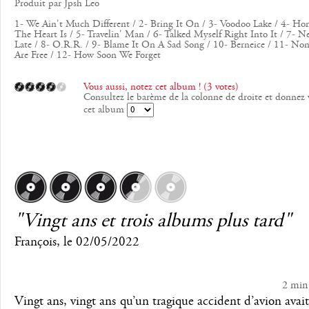
Produit par Jpsh Leo
1- We Ain't Much Different / 2- Bring It On / 3- Voodoo Lake / 4- H
The Heart Is / 5- Travelin' Man / 6- Talked Myself Right Into It / 7- N
Late / 8- O.R.R. / 9- Blame It On A Sad Song / 10- Berneice / 11- No
Are Free / 12- How Soon We Forget
Vous aussi, notez cet album ! (3 votes)
Consultez le barème de la colonne de droite et donnez 
cet album
"Vingt ans et trois albums plus tard"
François
, le
02/05/2022
2 min
Vingt ans, vingt ans qu’un tragique accident d’avion avait