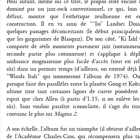
Pour autant, même sur ce titre, le propos reste encore
dominé par un jazz-rock conventionnel, ce qui, loin 
défaut, montre que l’esthétique zeulhienne est e
construction. Il en va ainsi de "“Iss” Landseï Doï
quelques passages déconcertants (le début principaleme
que les gargarismes de Blasquiz). De son côté, "Ki Ïah
comporte de réels moments purement jazz (notammen
seconde partie plus cotonneuse) et s’applique à dép
ambiance magmaïenne plus facile d’accès (tout est rela
sûr) dans un premier temps (d’ailleurs, on entend déjà 
"Wurda Itah" qui nommeront l’album de 1974). On 
presque faire des parallèles entre la planète Gong et Koba
ultime titre tant certaines lignes de cuivre possèden
esprit que chez Allen (à partir d’1.15, si on enlève les
sûr). Sans vouloir paraître iconoclaste, il s’agit du ti
convainc le plus sur
Magma 2
.
A son échelle, l’album fut un triomphe (il obtient d’ailleu
de l’Académie Charles-Cros, qui récompensera plus tar