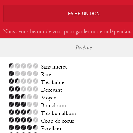
FAIRE UN DON
Nous avons besoin de vous pour garder notre indépendanc
Barème
Sans intérêt
Raté
Très faible
Décevant
Moyen
Bon album
Très bon album
Coup de coeur
Excellent