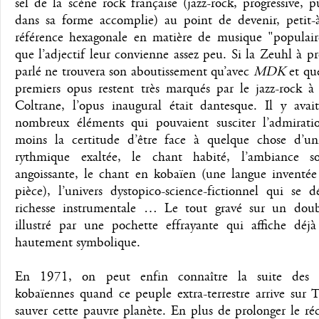
sel de la scène rock française (jazz-rock, progressive, 
dans sa forme accomplie) au point de devenir, petit-à-
référence hexagonale en matière de musique "populair
que l’adjectif leur convienne assez peu. Si la Zeuhl à 
parlé ne trouvera son aboutissement qu’avec
MDK
et que
premiers opus restent très marqués par le jazz-rock à
Coltrane, l’opus inaugural était dantesque. Il y avai
nombreux éléments qui pouvaient susciter l’admirat
moins la certitude d’être face à quelque chose d’un
rythmique exaltée, le chant habité, l’ambiance s
angoissante, le chant en kobaïen (une langue inventée
pièce), l’univers dystopico-science-fictionnel qui se d
richesse instrumentale … Le tout gravé sur un dou
illustré par une pochette effrayante qui affiche déjà 
hautement symbolique.
En 1971, on peut enfin connaître la suite des a
kobaïennes quand ce peuple extra-terrestre arrive sur 
sauver cette pauvre planète. En plus de prolonger le ré