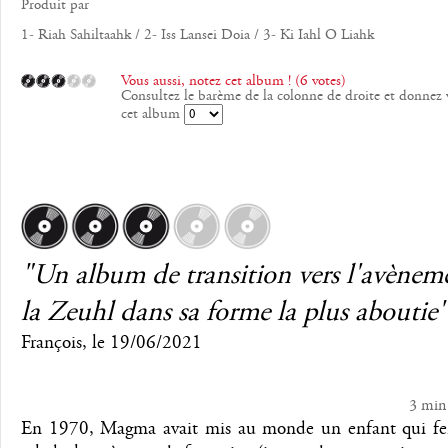
Produit par
1- Riah Sahiltaahk / 2- Iss Lansei Doia / 3- Ki Iahl O Liahk
Vous aussi, notez cet album ! (6 votes)
Consultez le barème de la colonne de droite et donnez 
cet album
"Un album de transition vers l'avènem
la Zeuhl dans sa forme la plus aboutie
François
, le
19/06/2021
3 min
En 1970, Magma avait mis au monde un enfant qui fer