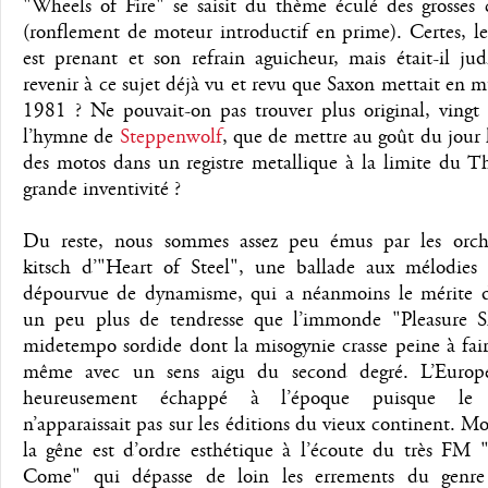
"Wheels of Fire" se saisit du thème éculé des grosses 
(ronflement de moteur introductif en prime). Certes, l
est prenant et son refrain aguicheur, mais était-il ju
revenir à ce sujet déjà vu et revu que Saxon mettait en 
1981 ? Ne pouvait-on pas trouver plus original, vingt 
l’hymne de
Steppenwolf
, que de mettre au goût du jour 
des motos dans un registre metallique à la limite du T
grande inventivité ?
Du reste, nous sommes assez peu émus par les orche
kitsch d’"Heart of Steel", une ballade aux mélodies f
dépourvue de dynamisme, qui a néanmoins le mérite d
un peu plus de tendresse que l’immonde "Pleasure S
midetempo sordide dont la misogynie crasse peine à fair
même avec un sens aigu du second degré. L’Europe
heureusement échappé à l’époque puisque le
n’apparaissait pas sur les éditions du vieux continent. Mo
la gêne est d’ordre esthétique à l’écoute du très FM
Come" qui dépasse de loin les errements du genre