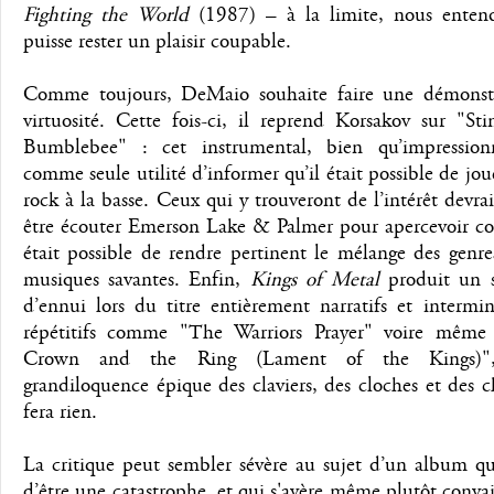
Fighting the World
(1987) – à la limite, nous entend
puisse rester un plaisir coupable.
Comme toujours, DeMaio souhaite faire une démonst
virtuosité. Cette fois-ci, il reprend Korsakov sur "St
Bumblebee" : cet instrumental, bien qu’impression
comme seule utilité d’informer qu’il était possible de jou
rock à la basse. Ceux qui y trouveront de l’intérêt devra
être écouter Emerson Lake & Palmer pour apercevoir c
était possible de rendre pertinent le mélange des genre
musiques savantes. Enfin,
Kings of Metal
produit un 
d’ennui lors du titre entièrement narratifs et intermi
répétitifs comme "The Warriors Prayer" voire mêm
Crown and the Ring (Lament of the Kings)"
grandiloquence épique des claviers, des cloches et des 
fera rien.
La critique peut sembler sévère au sujet d’un album qu
d’être une catastrophe, et qui s'avère même plutôt conva