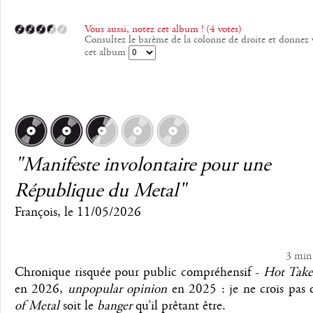
Vous aussi, notez cet album ! (4 votes)
Consultez le barème de la colonne de droite et donnez 
cet album
"Manifeste involontaire pour une
République du Metal"
François
, le
11/05/2026
3 min
Chronique risquée pour public compréhensif -
Hot Take
en 2026,
unpopular opinion
en 2025 : je ne crois pas
of Metal
soit le
banger
qu’il prêtant être.