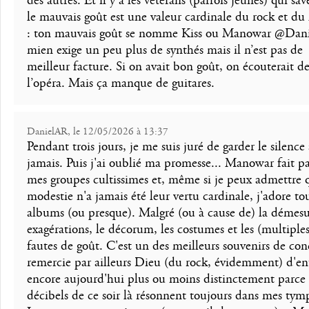
des autres. Et il y a les vétérans (parfois jeunes) qui sa
le mauvais goût est une valeur cardinale du rock et du
: ton mauvais goût se nomme Kiss ou Manowar @Danie
mien exige un peu plus de synthés mais il n’est pas de
meilleur facture. Si on avait bon goût, on écouterait d
l’opéra. Mais ça manque de guitares.
DanielAR, le 12/05/2026 à 13:37
Pendant trois jours, je me suis juré de garder le silence
jamais. Puis j'ai oublié ma promesse... Manowar fait pa
mes groupes cultissimes et, même si je peux admettre 
modestie n'a jamais été leur vertu cardinale, j'adore tou
albums (ou presque). Malgré (ou à cause de) la démesur
exagérations, le décorum, les costumes et les (multiples
fautes de goût. C'est un des meilleurs souvenirs de conc
remercie par ailleurs Dieu (du rock, évidemment) d'e
encore aujourd'hui plus ou moins distinctement parce 
décibels de ce soir là résonnent toujours dans mes tym