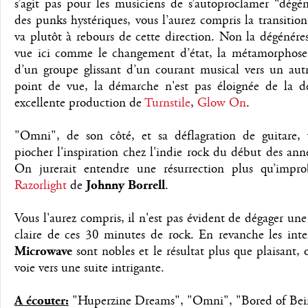
s’agit pas pour les musiciens de s’autoproclamer “dégén
des punks hystériques, vous l’aurez compris la transitio
va plutôt à rebours de cette direction. Non la dégénére
vue ici comme le changement d’état, la métamorphose
d’un groupe glissant d’un courant musical vers un aut
point de vue, la démarche n'est pas éloignée de la de
excellente production de
Turnstile
,
Glow On
.
"Omni", de son côté, et sa déflagration de guitare, 
piocher l'inspiration chez l'indie rock du début des an
On jurerait entendre une résurrection plus qu’impr
Razorlight
de
Johnny Borrell
.
Vous l'aurez compris, il n'est pas évident de dégager une
claire de ces 30 minutes de rock. En revanche les inte
Microwave
sont nobles et le résultat plus que plaisant, 
voie vers une suite intrigante.
A écouter:
"Huperzine Dreams", "Omni", "Bored of Bei