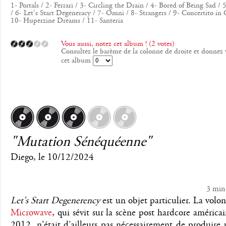
1- Portals / 2- Ferrari / 3- Circling the Drain / 4- Bored of Being Sad /
/ 6- Let's Start Degeneracy / 7- Omni / 8- Strangers / 9- Concertito in
10- Huperzine Dreams / 11- Santeria
Vous aussi, notez cet album ! (2 votes)
Consultez le barème de la colonne de droite et donnez 
cet album
"Mutation Sénéquéenne"
Diego
, le
10/12/2024
3 min
Let's Start Degenerency
est un objet particulier. La volon
Microwave
, qui sévit sur la scène post hardcore américa
2012, n'était d’ailleurs pas nécessairement de produir