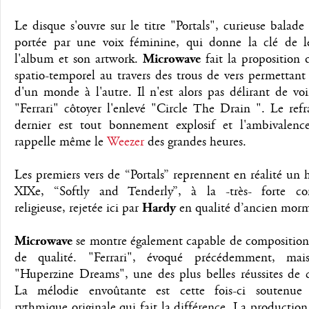
Le disque s'ouvre sur le titre "Portals", curieuse balad
portée par une voix féminine, qui donne la clé de l
l'album et son artwork.
Microwave
fait la proposition 
spatio-temporel au travers des trous de vers permettant
d'un monde à l'autre. Il n'est alors pas délirant de vo
"Ferrari" côtoyer l'enlevé "Circle The Drain ". Le ref
dernier est tout bonnement explosif et l'ambivalenc
rappelle même le
Weezer
des grandes heures.
Les premiers vers de “Portals” reprennent en réalité u
XIXe, “Softly and Tenderly”, à la -très- forte co
religieuse, rejetée ici par
Hardy
en qualité d’ancien mor
Microwave
se montre également capable de composition
de qualité. "Ferrari", évoqué précédemment, mais
"Huperzine Dreams", une des plus belles réussites de c
La mélodie envoûtante est cette fois-ci soutenue
rythmique originale qui fait la différence. La production