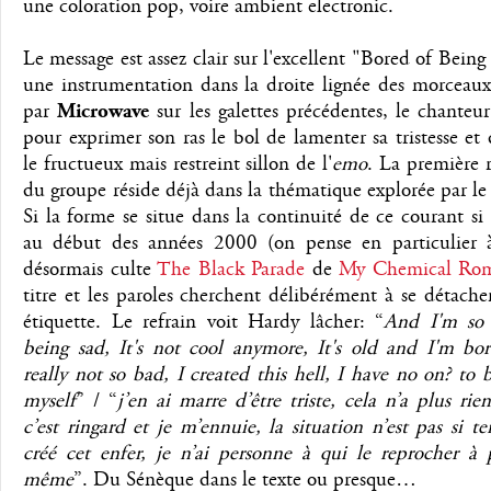
une coloration pop, voire ambient electronic.
Le message est assez clair sur l'excellent "Bored of Being
une instrumentation dans la droite lignée des morceaux
par
Microwave
sur les galettes précédentes, le chanteur 
pour exprimer son ras le bol de lamenter sa tristesse et 
le fructueux mais restreint sillon de l'
emo
. La première 
du groupe réside déjà dans la thématique explorée par l
Si la forme se situe dans la continuité de ce courant si
au début des années 2000 (on pense en particulier 
désormais culte
The Black Parade
de
My Chemical Ro
titre et les paroles cherchent délibérément à se détache
étiquette. Le refrain voit Hardy lâcher: “
And I'm so 
being sad, It's not cool anymore, It's old and I'm bor
really not so bad, I created this hell, I have no on? to
myself
” / “
j’en ai marre d’être triste, cela n’a plus rie
c’est ringard et je m’ennuie, la situation n’est pas si terr
créé cet enfer, je n’ai personne à qui le reprocher à 
même
”. Du Sénèque dans le texte ou presque…