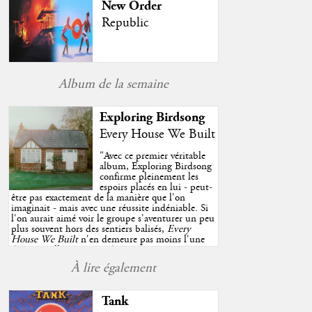
New Order
Republic
Album de la semaine
Exploring Birdsong
Every House We Built
"
Avec ce premier véritable
album, Exploring Birdsong
confirme pleinement les
espoirs placés en lui - peut-
être pas exactement de la manière que l'on
imaginait - mais avec une réussite indéniable. Si
l'on aurait aimé voir le groupe s'aventurer un peu
plus souvent hors des sentiers balisés,
Every
House We Built
n'en demeure pas moins l'une
des très belles surprises de cette année, porté par
plusieurs morceaux qui trouveront sans difficulté
À lire également
une place de choix dans vos playlists estivales.
"
Tank