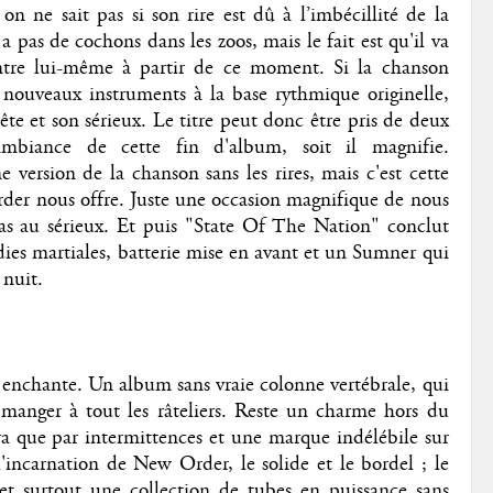
 on ne sait pas si son rire est dû à l’imbécillité de la
 a pas de cochons dans les zoos, mais le fait est qu'il va
ntre lui-même à partir de ce moment. Si la chanson
de nouveaux instruments à la base rythmique originelle,
ête et son sérieux. Le titre peut donc être pris de deux
'ambiance de cette fin d'album, soit il magnifie.
 version de la chanson sans les rires, mais c'est cette
rder nous offre. Juste une occasion magnifique de nous
pas au sérieux. Et puis "State Of The Nation" conclut
dies martiales, batterie mise en avant et un Sumner qui
 nuit.
 enchante. Un album sans vraie colonne vertébrale, qui
manger à tout les râteliers. Reste un charme hors du
que par intermittences et une marque indélébile sur
l'incarnation de New Order, le solide et le bordel ; le
 et surtout une collection de tubes en puissance sans