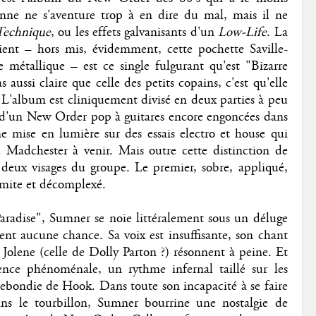
sonne ne s'aventure trop à en dire du mal, mais il ne
Technique
, ou les effets galvanisants d'un
Low-Life
. La
ient – hors mis, évidemment, cette pochette Saville-
 métallique – est ce single fulgurant qu'est "Bizarre
s aussi claire que celle des petits copains, c'est qu'elle
s. L'album est cliniquement divisé en deux parties à peu
s d'un New Order pop à guitares encore engoncées dans
e mise en lumière sur des essais electro et house qui
u Madchester à venir. Mais outre cette distinction de
s deux visages du groupe. Le premier, sobre, appliqué,
limite et décomplexé.
aradise", Sumner se noie littéralement sous un déluge
sent aucune chance. Sa voix est insuffisante, son chant
 Jolene (celle de Dolly Parton ?) résonnent à peine. Et
nce phénoménale, un rythme infernal taillé sur les
rebondie de Hook. Dans toute son incapacité à se faire
ns le tourbillon, Sumner bourrine une nostalgie de