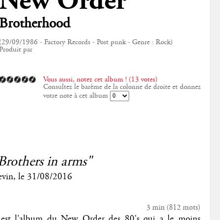
New Order
Brotherhood
(29/09/1986 - Factory Records - Post punk - Genre : Rock)
Produit par
Vous aussi, notez cet album ! (13 votes)
Consultez le barème de la colonne de droite et donnez
votre note à cet album
Brothers in arms"
evin
, le
31/08/2016
3 min
(
812
mots)
est l'album du New Order des 80's qui a le moins