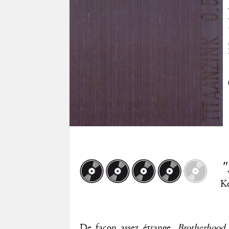
"
K
De façon assez étrange,
Brotherhood