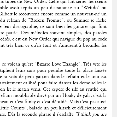
urs tubes de New Order. Celle qui fait serrer les cœurs
emble avoir repris un peu d'assurance sur "Weirdo" ou
n Gilbert le recouvrent encore comme un nouveau-né un
e du refrain de "Broken Promise", ou Sumner se lâche
e leur discographie, ce sont bien les guitares qui font
ère partie. Des mélodies souvent simples, des paroles
 acérés, c'est du New Order qui navigue du pop au rock
nt très bien ce qu'ils font et s'amusent à brouiller les
ce volcan qu'est "Bizarre Love Triangle". Très vite les
iplient leurs sons pour prendre toute la place laissée
 sa voix de petit garçon dans le refrain et le tour est
rfaitement calibré pour faire danser les demoiselles le
son lit le matin venu. Cet espère de riff au synthé qui
refrain inoubliable drivé par un Hooky de gala, c'est la
au et c'est funky et c'est débridé. Mais c'est pas aussi
Little Counts", balade un peu kitsch et délicieusement
re. Dès la seconde phrase il s'esclaffe
"I think you are