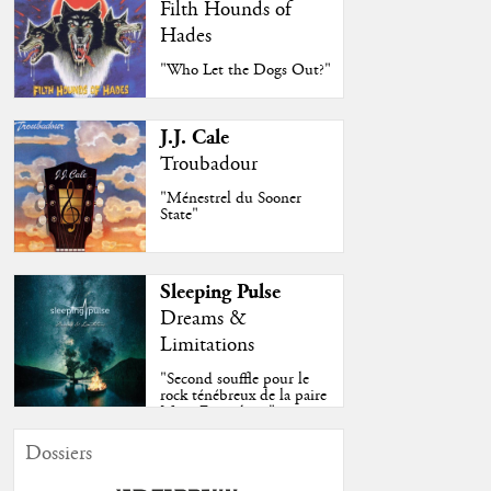
Filth Hounds of
Hades
"Who Let the Dogs Out?"
J.J. Cale
Troubadour
"Ménestrel du Sooner
State"
Sleeping Pulse
Dreams &
Limitations
"Second souffle pour le
rock ténébreux de la paire
Moss-Fazendeiro"
Dossiers