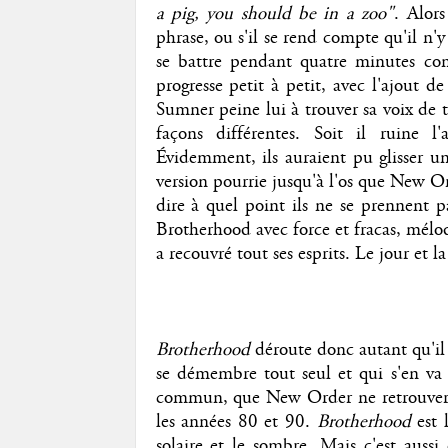
a pig, you should be in a zoo"
. Alors
phrase, ou s'il se rend compte qu'il n'y
se battre pendant quatre minutes co
progresse petit à petit, avec l'ajout 
Sumner peine lui à trouver sa voix de t
façons différentes. Soit il ruine l
Évidemment, ils auraient pu glisser une
version pourrie jusqu'à l'os que New O
dire à quel point ils ne se prennent 
Brotherhood avec force et fracas, mélo
a recouvré tout ses esprits. Le jour et la
Brotherhood
déroute donc autant qu'il
se démembre tout seul et qui s'en va 
commun, que New Order ne retrouvera 
les années 80 et 90.
Brotherhood
est 
solaire et le sombre. Mais c'est aussi