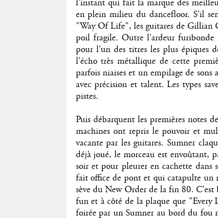
l'instant qui fait la marque des meille
en plein milieu du dancefloor. S'il s
"Way Of Life", les guitares de Gillia
poil fragile. Outre l'ardeur furibond
pour l'un des titres les plus épiques d
l'écho très métallique de cette premi
parfois niaises et un empilage de sons
avec précision et talent. Les types save
pistes.
Puis débarquent les premières notes de 
machines ont repris le pouvoir et mult
vacante par les guitares. Sumner claque
déjà joué, le morceau est envoûtant, pa
soir et pour pleurer en cachette dans 
fait office de pont et qui catapulte un 
sève du New Order de la fin 80. C'est be
fun et à côté de la plaque que "Every 
foirée par un Sumner au bord du fou ri