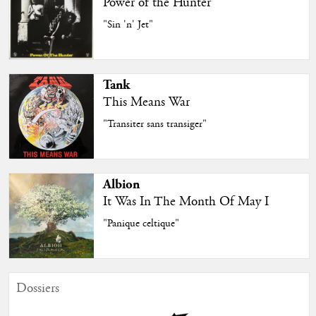
Power of the Hunter
"Sin 'n' Jet"
Tank
This Means War
"Transiter sans transiger"
Albion
It Was In The Month Of May I
"Panique celtique"
Dossiers