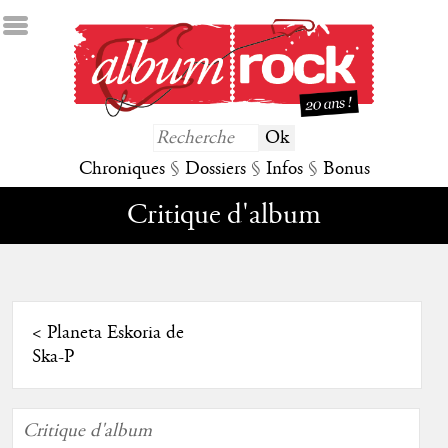
Chroniques
§
Dossiers
§
Infos
§
Bonus
Critique d'album
<
Planeta Eskoria de
Ska-P
Critique d'album