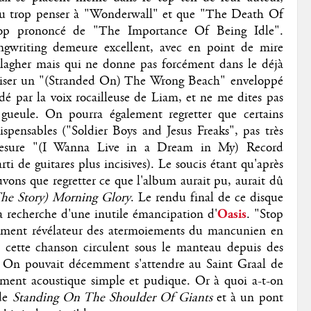
u trop penser à "Wonderwall" et que "The Death Of
op prononcé de "The Importance Of Being Idle".
ngwriting demeure excellent, avec en point de mire
lagher mais qui ne donne pas forcément dans le déjà
iser un "(Stranded On) The Wrong Beach" enveloppé
dé par la voix rocailleuse de Liam, et ne me dites pas
 gueule. On pourra également regretter que certains
spensables ("Soldier Boys and Jesus Freaks", pas très
mesure "(I Wanna Live in a Dream in My) Record
i de guitares plus incisives). Le soucis étant qu'après
uvons que regretter ce que l'album aurait pu, aurait dû
he Story) Morning Glory
. Le rendu final de ce disque
a recherche d'une inutile émancipation d'
Oasis
. "Stop
èrement révélateur des atermoiements du mancunien en
cette chanson circulent sous le manteau depuis des
t. On pouvait décemment s'attendre au Saint Graal de
tement acoustique simple et pudique. Or à quoi a-t-on
 de
Standing On The Shoulder Of Giants
et à un pont