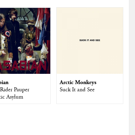
bian
Arctic Monkeys
Rider Pauper
Suck It and See
ic Asylum