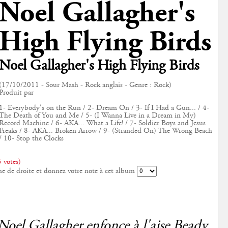
Noel Gallagher's
High Flying Birds
Noel Gallagher's High Flying Birds
(17/10/2011 - Sour Mash - Rock anglais - Genre : Rock)
Produit par
1- Everybody's on the Run / 2- Dream On / 3- If I Had a Gun... / 4-
The Death of You and Me / 5- (I Wanna Live in a Dream in My)
Record Machine / 6- AKA... What a Life! / 7- Soldier Boys and Jesus
Freaks / 8- AKA... Broken Arrow / 9- (Stranded On) The Wrong Beach
/ 10- Stop the Clocks
 votes)
ne de droite et donnez votre note à cet album
Noel Gallagher enfonce à l'aise Beady