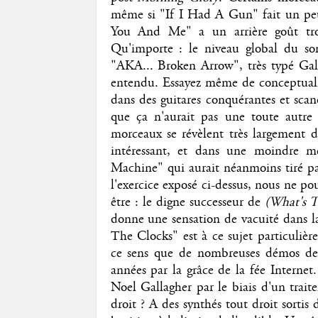
même si "If I Had A Gun" fait un pe
You And Me" a un arrière goût tr
Qu'importe : le niveau global du so
"AKA... Broken Arrow", très typé Gal
entendu. Essayez même de conceptual
dans des guitares conquérantes et scan
que ça n'aurait pas une toute autre
morceaux se révèlent très largement di
intéressant, et dans une moindre 
Machine" qui aurait néanmoins tiré part
l'exercice exposé ci-dessus, nous ne po
être : le digne successeur de
(What's T
donne une sensation de vacuité dans l
The Clocks" est à ce sujet particuli
ce sens que de nombreuses démos de 
années par la grâce de la fée Interne
Noel Gallagher par le biais d'un trai
droit ? A des synthés tout droit sortis