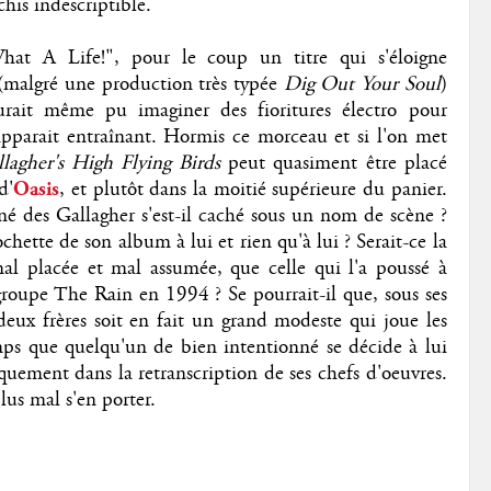
chis indescriptible.
at A Life!", pour le coup un titre qui s'éloigne
 (malgré une production très typée
Dig Out Your Soul
)
rait même pu imaginer des fioritures électro pour
pparait entraînant. Hormis ce morceau et si l'on met
lagher's High Flying Birds
peut quasiment être placé
d'
Oasis
, et plutôt dans la moitié supérieure du panier.
îné des Gallagher s'est-il caché sous un nom de scène ?
ochette de son album à lui et rien qu'à lui ? Serait-ce la
al placée et mal assumée, que celle qui l'a poussé à
groupe The Rain en 1994 ? Se pourrait-il que, sous ses
 deux frères soit en fait un grand modeste qui joue les
emps que quelqu'un de bien intentionné se décide à lui
iquement dans la retranscription de ses chefs d'oeuvres.
lus mal s'en porter.