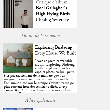
Critique d'album
Noel Gallagher's
High Flying Birds
Chasing Yesterday
Album de la semaine
Exploring Birdsong
Every House We Built
"
Avec ce premier véritable
album, Exploring Birdsong
confirme pleinement les
espoirs placés en lui - peut-
être pas exactement de la manière que l'on
imaginait - mais avec une réussite indéniable. Si
l'on aurait aimé voir le groupe s'aventurer un peu
plus souvent hors des sentiers balisés,
Every
House We Built
n'en demeure pas moins l'une
des très belles surprises de cette année, porté par
plusieurs morceaux qui trouveront sans difficulté
À lire également
une place de choix dans vos playlists estivales.
"