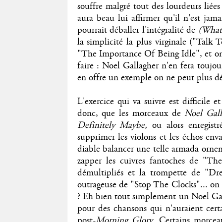
souffre malgré tout des lourdeurs liées 
aura beau lui affirmer qu'il n'est jam
pourrait déballer l'intégralité de
(What
la simplicité la plus virginale ("Tal
"The Importance Of Being Idle", et on 
faire : Noel Gallagher n'en fera toujou
en offre un exemple on ne peut plus dé
L'exercice qui va suivre est difficile
donc, que les morceaux de
Noel Gall
Definitely Maybe,
ou alors enregist
supprimer les violons et les échos en
diable balancer une telle armada ornem
zapper les cuivres fantoches de "T
démultipliés et la trompette de "Dre
outrageuse de "Stop The Clocks"... on po
? Eh bien tout simplement un Noel Gal
pour des chansons qui n'auraient cert
post-
Morning Glory
. Certains morcea