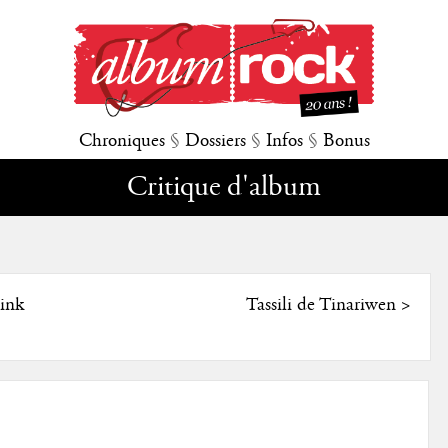
Chroniques
§
Dossiers
§
Infos
§
Bonus
Critique d'album
ink
Tassili de Tinariwen
>