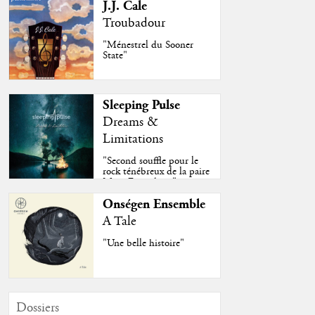
J.J. Cale
Troubadour
"Ménestrel du Sooner
State"
Sleeping Pulse
Dreams &
Limitations
"Second souffle pour le
rock ténébreux de la paire
Moss-Fazendeiro"
Onségen Ensemble
A Tale
"Une belle histoire"
Dossiers