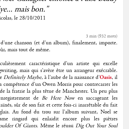
ye... mais bon."
colas
, le
28/10/2011
3 min
(
932
mots)
d'une chanson (et d'un album), finalement, importe.
 sûr, mais tout de même.
ulièrement caractéristique d'un artiste qui excelle
riting, mais qui s'avère être un arrangeur exécrable.
de
Definitely Maybe
, à l'aube de la naissance d'
Oasis
, il
t la compétence d'un Owen Morris pour contrecarrer les
e la fratrie la plus têtue de Manchester. Un peu plus
'enregistrement de
Be Here Now
en saccageant les
nés, sûr de son fait et cette fois-ci inarrêtable du fait
glais. Au fond du trou sur l'album suivant, Noel se
sme ringard qui enlaidit encore plus les piètres
ulder Of Giants
. Même le réussi
Dig Out Your Soul