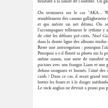
bruitiste à la limite de l'audible. Un gâ
On terminera sur le cas "AKA... Wh
sensiblement des canons gallagheriens
et qui mérite un net détour. On au
l'accompagner tellement le rythme y a
de côté les défauts pré-cités,
Noel Gal
dans la droite ligne des albums studio 
Reste une interrogation : pourquoi l'a
Pourquoi a-t-il flouté sa photo sur la p
même raison, une sorte de timidité m
pactiser avec son frangin Liam et son 
dehors arrogants et bornés, l'aîné des
caïds ? Dans ce cas, il serait grand t
botter les fesses et à le diriger méthod
Le rock anglais ne devrait a priori pas p