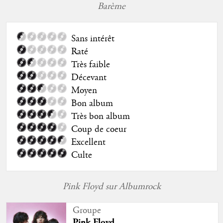
Barème
Sans intérêt
Raté
Très faible
Décevant
Moyen
Bon album
Très bon album
Coup de coeur
Excellent
Culte
Pink Floyd sur Albumrock
Groupe
Pink Floyd