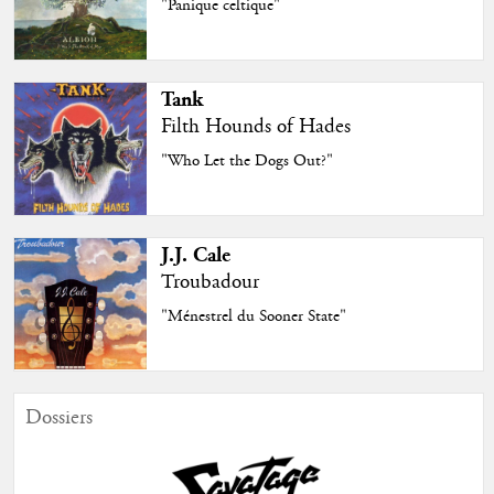
"Panique celtique"
Tank
Filth Hounds of Hades
"Who Let the Dogs Out?"
J.J. Cale
Troubadour
"Ménestrel du Sooner State"
Dossiers