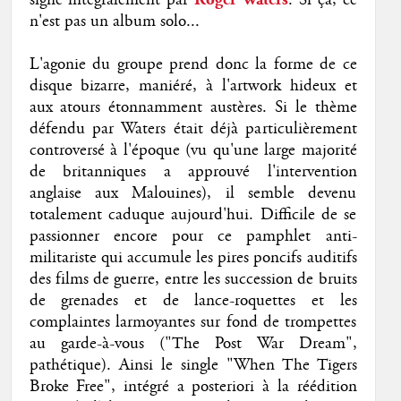
signé intégralement par
. Si ça, ce
n'est pas un album solo...
L'agonie du groupe prend donc la forme de ce
disque bizarre, maniéré, à l'artwork hideux et
aux atours étonnamment austères. Si le thème
défendu par Waters était déjà particulièrement
controversé à l'époque (vu qu'une large majorité
de britanniques a approuvé l'intervention
anglaise aux Malouines), il semble devenu
totalement caduque aujourd'hui. Difficile de se
passionner encore pour ce pamphlet anti-
militariste qui accumule les pires poncifs auditifs
des films de guerre, entre les succession de bruits
de grenades et de lance-roquettes et les
complaintes larmoyantes sur fond de trompettes
au garde-à-vous ("The Post War Dream",
pathétique). Ainsi le single "When The Tigers
Broke Free", intégré a posteriori à la réédition