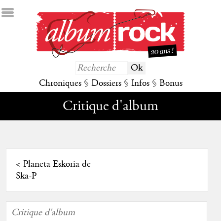
Chroniques
§
Dossiers
§
Infos
§
Bonus
Critique d'album
<
Planeta Eskoria de
Ska-P
Critique d'album