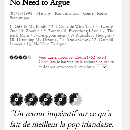
No Need to Argue
(04/10/1994 - Mercury - Rock irlandais - Genre : Rock)
Produit par
1- Ode To My Family / 2- I Can't Be With You / 3- Twenty
One / 4- Zombie / 5- Empty / 6- Everything I Said / 7- The
Icicle Melts / 8- Disappointment / 9- Ridiculous Thoughts /
10- Dreaming My Dreams / 11- Yeat's Grave / 12- Daffodil
Lament / 13- No Need To Argue
Vous aussi, notez cet album ! (62 votes)
Consultez le barème de la colonne de droite
et donnez votre note à cet album
"Un retour impératif sur ce qu'a
fait de meilleur la pop irlandaise.