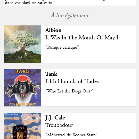
dans vos playlists estivales.
"
À lire également
Albion
It Was In The Month Of May I
"Panique celtique"
Tank
Filth Hounds of Hades
"Who Let the Dogs Out?"
J.J. Cale
Troubadour
"Ménestrel du Sooner State"