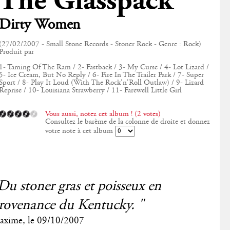
The Glasspack
Dirty Women
(27/02/2007 - Small Stone Records - Stoner Rock - Genre : Rock)
Produit par
1- Taming Of The Ram / 2- Fastback / 3- My Curse / 4- Lot Lizard /
5- Ice Cream, But No Reply / 6- Fire In The Trailer Park / 7- Super
Sport / 8- Play It Loud (With The Rock'n'Roll Outlaw) / 9- Lizard
Reprise / 10- Louisiana Strawberry / 11- Farewell Little Girl
Vous aussi, notez cet album ! (2 votes)
Consultez le barème de la colonne de droite et donnez
votre note à cet album
Du stoner gras et poisseux en
rovenance du Kentucky. "
axime
, le
09/10/2007