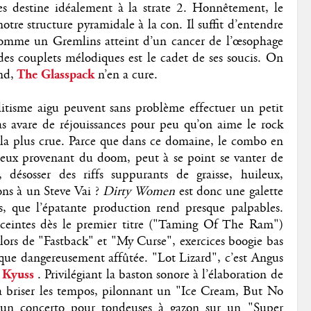
es destine idéalement à la strate 2. Honnêtement, le
otre structure pyramidale à la con. Il suffit d’entendre
comme un Gremlins atteint d’un cancer de l’œsophage
s couplets mélodiques est le cadet de ses soucis. On
nd,
The Glasspack
n’en a cure.
litisme aigu peuvent sans problème effectuer un petit
pas avare de réjouissances pour peu qu’on aime le rock
 la plus crue. Parce que dans ce domaine, le combo en
ceux provenant du doom, peut à se point se vanter de
e, désosser des riffs suppurants de graisse, huileux,
ons à un Steve Vai ?
Dirty Women
est donc une galette
es, que l’épatante production rend presque palpables.
enceintes dès le premier titre ("Taming Of The Ram")
 lors de "Fastback" et "My Curse", exercices boogie bas
que dangereusement affûtée. "Lot Lizard", c’est Angus
Kyuss
. Privilégiant la baston sonore à l’élaboration de
it à briser les tempos, pilonnant un "Ice Cream, But No
 un concerto pour tondeuses à gazon sur un "Super