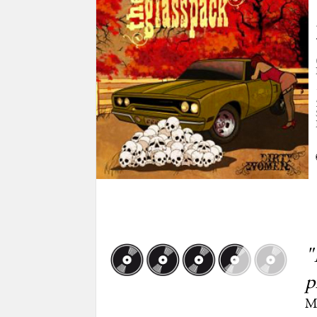
"
p
M