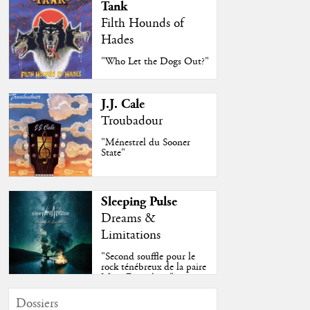
Tank
Filth Hounds of
Hades
"Who Let the Dogs Out?"
J.J. Cale
Troubadour
"Ménestrel du Sooner
State"
Sleeping Pulse
Dreams &
Limitations
"Second souffle pour le
rock ténébreux de la paire
Moss-Fazendeiro"
Dossiers