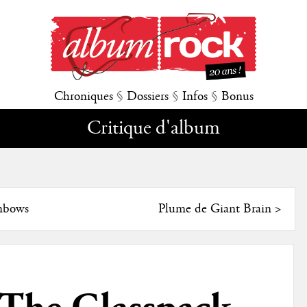
Chroniques
§
Dossiers
§
Infos
§
Bonus
Critique d'album
inbows
Plume de Giant Brain
>