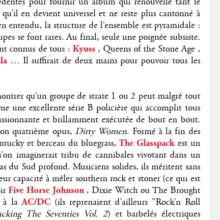
cédentes pour fournir un album qui renouvelle tant le
s qu’il en devient universel et ne reste plus cantonné à
en entendu, la structure de l’ensemble est pyramidale :
oupes se font rares. Au final, seule une poignée subsiste.
ent connus de tous :
Kyuss
, Queens of the Stone Age ,
la
… Il suffirait de deux mains pour pouvoir tous les
montrer qu’un groupe de strate 1 ou 2 peut malgré tout
mme une excellente série B policière qui accomplit tous
passionnante et brillamment exécutée de bout en bout.
 son quatrième opus,
Dirty Women
. Formé à la fin des
ntucky et berceau du bluegrass,
The Glasspack
est un
u’on imaginerait tribu de cannibales vivotant dans un
pas du Sud profond. Musiciens solides, ils méritent sans
eur capacité à mêler southern rock et stoner (ce qui est
ir
Five Horse Johnson
, Dixie Witch ou The Brought
 à la
AC/DC
(ils reprenaient d’ailleurs "Rock’n Roll
ucking The Seventies Vol. 2
) et barbelés électriques