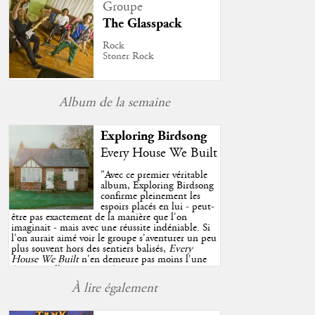
Groupe
The Glasspack
Rock
Stoner Rock
Album de la semaine
Exploring Birdsong
Every House We Built
"
Avec ce premier véritable
album, Exploring Birdsong
confirme pleinement les
espoirs placés en lui - peut-
être pas exactement de la manière que l'on
imaginait - mais avec une réussite indéniable. Si
l'on aurait aimé voir le groupe s'aventurer un peu
plus souvent hors des sentiers balisés,
Every
House We Built
n'en demeure pas moins l'une
des très belles surprises de cette année, porté par
plusieurs morceaux qui trouveront sans difficulté
À lire également
une place de choix dans vos playlists estivales.
"