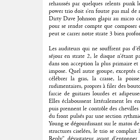
rehaussés par quelques relents punk l
power trio doit s’en foutre pas mal de n
Dirty Dave Johnson glapir au micro 
pour se rendre compte que composer de
peut se carrer notre strate 3 bien profo
Les auditeurs qui ne souffrent pas d’é
séjour en strate 2, le disque n’étant 
dans son acception la plus primaire et
impose. Quel autre groupe, exceptés 
célébrer la gras, la crasse, la poiss
rudimentaires, propres à filer des bout
farcie de guitares lourdes et adipeus
Elles éclaboussent littéralement les 
puis prennent le contrôle des chevilles
du front pulsés par une section rythmi
Young se dégourdissant sur le matos de
structures ciselées, le trio se compla
Reply" dévastateur avant d’entonner