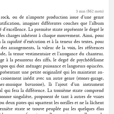
3 min
(
862
mots)
 rock, ou de n’importe production issue d’une genre
tratification, imaginer différentes couches que l’album
 d’excellence. La première strate représente le degré le
 des charges inhérent à chaque mouvement. Ainsi, pour
à la rapidité d’exécution et à la teneur des textes, pour
 des arrangements, la valeur de la voix, les références
ude, la tenue vestimentaire et l’arrogance du chanteur.
age à la pesanteur des riffs, le degré de psychédélisme
mpos qui doit ménager puissance et langueurs opiacées.
présentant une petite originalité qui les maintient au-
croisement inédit avec un autre genre (stoner-garage,
oner-musique bavaroise), là l’ajout d’un instrument
al qui fera la différence. La troisième strate comprend
sonore singulière, proposent de tant à autres de vraies
 deux pistes qui squattent les oreilles et ne la lâchent
rnière strate se trouve peuplée par les quelques élus