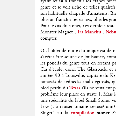
ayant réussi à franchir les étapes pré
genre et se voit riche de telles qualité
son habituelle chapelle d’amateurs. Bi
plus on franchit les strates, plus les gr
Pour le cas du stoner, ces derniers rest
Monster Magnet ,
Fu Manchu
,
Nebu
compter.
Or, l’objet de notre chronique est de 
s’avérer être source de jouissance, co
les poncifs du genre tout en restant 
Cas d’école, donc, The Glasspack, et
années 90 à Louisville, capitale du Ke
ramassis de rednecks mal dégrossis, q
bled perdu du
Texas
s’ils ne venaient 
problème leur place en strate 1. Mais l
une spécialité du label Small Stone, vo
Low ), à croiser binaire testostéronné
Singer" sur la
compilation
stoner
S