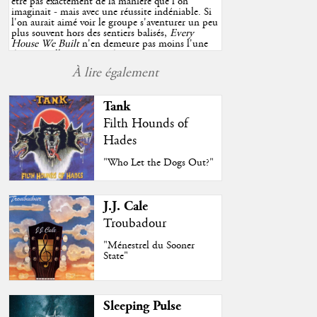
être pas exactement de la manière que l'on
imaginait - mais avec une réussite indéniable. Si
l'on aurait aimé voir le groupe s'aventurer un peu
plus souvent hors des sentiers balisés,
Every
House We Built
n'en demeure pas moins l'une
des très belles surprises de cette année, porté par
plusieurs morceaux qui trouveront sans difficulté
À lire également
une place de choix dans vos playlists estivales.
"
Tank
Filth Hounds of
Hades
"Who Let the Dogs Out?"
J.J. Cale
Troubadour
"Ménestrel du Sooner
State"
Sleeping Pulse