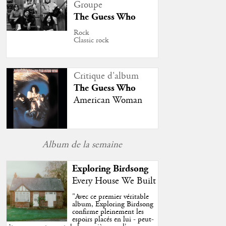
Groupe
The Guess Who
Rock
Classic rock
Critique d'album
The Guess Who
American Woman
Album de la semaine
Exploring Birdsong
Every House We Built
"
Avec ce premier véritable
album, Exploring Birdsong
confirme pleinement les
espoirs placés en lui - peut-