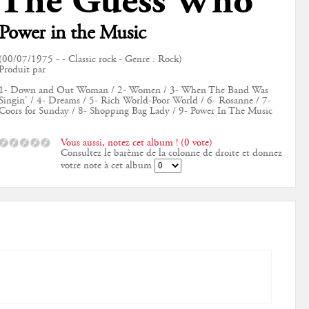
The Guess Who
Power in the Music
(00/07/1975 - - Classic rock - Genre : Rock)
Produit par
1- Down and Out Woman / 2- Women / 3- When The Band Was
Singin' / 4- Dreams / 5- Rich World-Poor World / 6- Rosanne / 7-
Coors for Sunday / 8- Shopping Bag Lady / 9- Power In The Music
Vous aussi, notez cet album ! (0 vote)
Consultez le barème de la colonne de droite et donnez
votre note à cet album