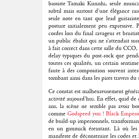
bassiste Tamaki Kunishi, seule music
subtil mais surtout d’une élégance rar
seule note en tant que lead guitarist
posture initialement peu expressive. P
cordes lors du final ravageur et bruiti
un public ébahit qui ne s’attendait sur
à fait correct dans cette salle du CCO, 
delay typiques du post-rock que pend
toutes ces qualités, un certain sentim
faute à des composition souvent inter
tombant ainsi dans les pires travers du 
Ce constat est malheureusement général
activité aujourd’hui. En effet, quid de
ans, la scène ne semble pas avoir bo
comme
Godspeed you ! Black Empero
de build-up impersonnels, transformant
en un gimmick éreintant. Là où les 
manifeste de déconstruire les codes et 