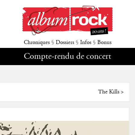
Chroniques
§
Dossiers
§
Infos
§
Bonus
Compte-rendu de concert
The Kills
>