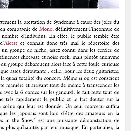
ctement la prestation de Syndrome à cause des joies du
nt en compagnie de
Mono
, définitivement l’inconnue de
ombre d’individus. En effet, le public semble être
d’
Alcest
et connait donc très mal le répertoire des
 un groupe de niche, assez connu dans les cercles de
influences shoegaze et noise-rock, mais plutôt anonyme
du groupe débarquent alors face à cette foule curieuse
ique assez déroutante : celle, pour les deux guitaristes,
 la quasi-totalité du concert. Même si on est conscient
te manière et arrivant tout de même à transcender les
 avec la 6 cordes sur les genoux), le fait reste tout de
c très rapidement le public et le fait douter sur la
la scène qui leur est donnée. Un seul morceau suffira
que les japonais sont loin d’être des amateurs en la
es in the Snow" est une puissante démonstration de
ns plus qu’habités par leur musique. En particulier, la