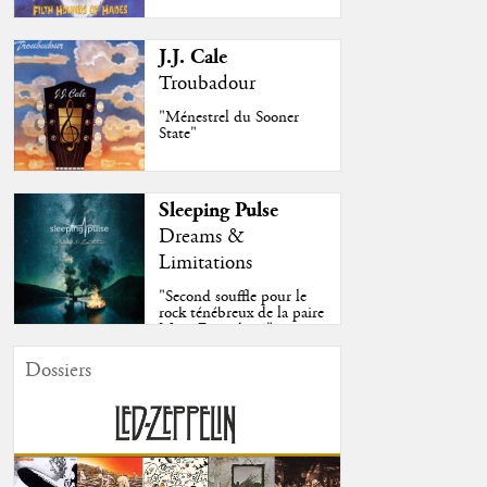
J.J. Cale
Troubadour
"Ménestrel du Sooner
State"
Sleeping Pulse
Dreams &
Limitations
"Second souffle pour le
rock ténébreux de la paire
Moss-Fazendeiro"
Dossiers