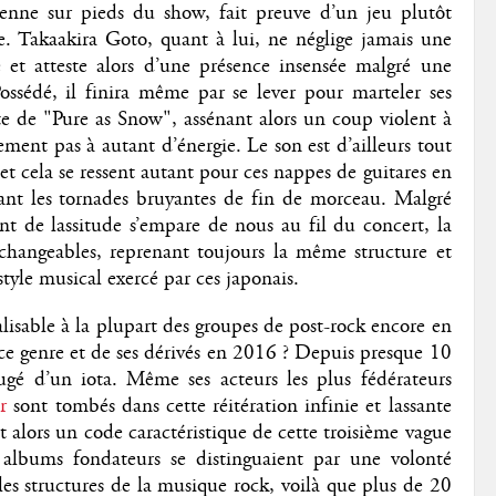
ienne sur pieds du show, fait preuve d’un jeu plutôt
e. Takaakira Goto, quant à lui, ne néglige jamais une
e et atteste alors d’une présence insensée malgré une
ossédé, il finira même par se lever pour marteler ses
ste de "Pure as Snow", assénant alors un coup violent à
ement pas à autant d’énergie. Le son est d’ailleurs tout
et cela se ressent autant pour ces nappes de guitares en
ant les tornades bruyantes de fin de morceau. Malgré
ent de lassitude s’empare de nous au fil du concert, la
changeables, reprenant toujours la même structure et
style musical exercé par ces japonais.
isable à la plupart des groupes de post-rock encore en
 ce genre et de ses dérivés en 2016 ? Depuis presque 10
ugé d’un iota. Même ses acteurs les plus fédérateurs
r
sont tombés dans cette réitération infinie et lassante
 alors un code caractéristique de cette troisième vague
albums fondateurs se distinguaient par une volonté
les structures de la musique rock, voilà que plus de 20