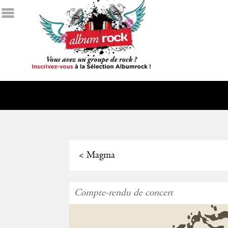
<
Magma
Compte-rendu de concert