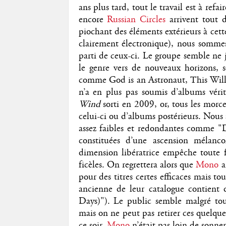
ans plus tard, tout le travail est à refai
encore
Russian Circles
arrivent tout 
piochant des éléments extérieurs à cett
clairement électronique), nous somme
parti de ceux-ci. Le groupe semble ne j
le genre vers de nouveaux horizons, 
comme God is an Astronaut, This Will 
n’a en plus pas soumis d’albums véri
Wind
sorti en 2009, or, tous les morce
celui-ci ou d’albums postérieurs. Nou
assez faibles et redondantes comme "D
constituées d’une ascension mélanc
dimension libératrice empêche toute f
ficèles. On regrettera alors que
Mono
ai
pour des titres certes efficaces mais to
ancienne de leur catalogue contient 
Days)"). Le public semble malgré tout
mais on ne peut pas retirer ces quelques
ce soir,
Mono
n’était pas loin de sonne