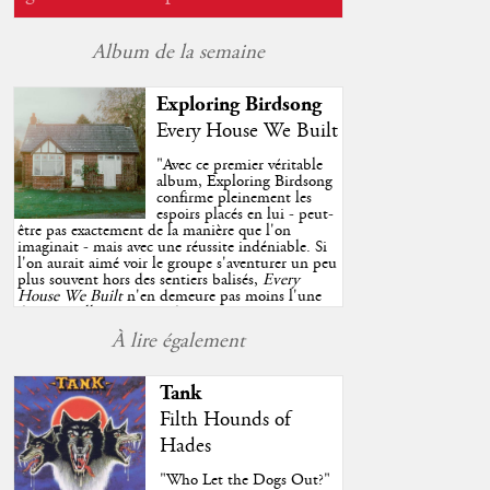
Album de la semaine
Exploring Birdsong
Every House We Built
"
Avec ce premier véritable
album, Exploring Birdsong
confirme pleinement les
espoirs placés en lui - peut-
être pas exactement de la manière que l'on
imaginait - mais avec une réussite indéniable. Si
l'on aurait aimé voir le groupe s'aventurer un peu
plus souvent hors des sentiers balisés,
Every
House We Built
n'en demeure pas moins l'une
des très belles surprises de cette année, porté par
plusieurs morceaux qui trouveront sans difficulté
À lire également
une place de choix dans vos playlists estivales.
"
Tank
Filth Hounds of
Hades
"Who Let the Dogs Out?"