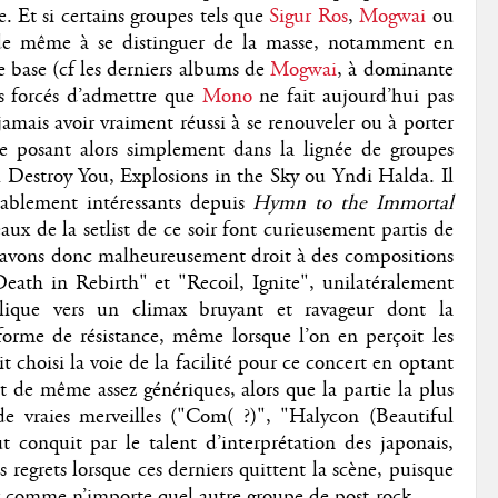
re. Et si certains groupes tels que
Sigur Ros
,
Mogwai
ou
de même à se distinguer de la masse, notamment en
e base (cf les derniers albums de
Mogwai
, à dominante
s forcés d’admettre que
Mono
ne fait aujourd’hui pas
amais avoir vraiment réussi à se renouveler ou à porter
se posant alors simplement dans la lignée de groupes
Destroy You, Explosions in the Sky ou Yndi Halda. Il
tablement intéressants depuis
Hymn to the Immortal
aux de la setlist de ce soir font curieusement partis de
s avons donc malheureusement droit à des compositions
eath in Rebirth" et "Recoil, Ignite", unilatéralement
olique vers un climax bruyant et ravageur dont la
orme de résistance, même lorsque l’on en perçoit les
t choisi la voie de la facilité pour ce concert en optant
ut de même assez génériques, alors que la partie la plus
de vraies merveilles ("Com( ?)", "Halycon (Beautiful
 conquit par le talent d’interprétation des japonais,
 regrets lorsque ces derniers quittent la scène, puisque
r comme n’importe quel autre groupe de post-rock.