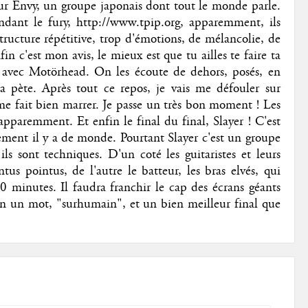
pour Envy, un groupe japonais dont tout le monde parle.
dant le fury, http://www.tpip.org, apparemment, ils
Structure répétitive, trop d'émotions, de mélancolie, de
fin c'est mon avis, le mieux est que tu ailles te faire ta
l avec Motörhead. On les écoute de dehors, posés, en
 pète. Après tout ce repos, je vais me défouler sur
e fait bien marrer. Je passe un très bon moment ! Les
pparemment. Et enfin le final du final, Slayer ! C'est
ement il y a de monde. Pourtant Slayer c'est un groupe
s sont techniques. D'un coté les guitaristes et leurs
us pointus, de l'autre le batteur, les bras elvés, qui
 minutes. Il faudra franchir le cap des écrans géants
n un mot, "surhumain", et un bien meilleur final que