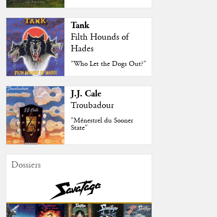
Tank
Filth Hounds of
Hades
"Who Let the Dogs Out?"
J.J. Cale
Troubadour
"Ménestrel du Sooner
State"
Dossiers