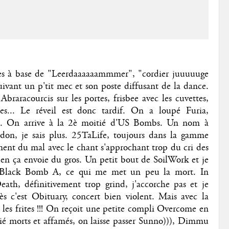
les à base de "Leerdaaaaaammmer", "cordier juuuuuge
suivant un p'tit mec et son poste diffusant de la dance.
, Abraracourcis sur les portes, frisbee avec les cuvettes,
nes... Le réveil est donc tardif. On a loupé Furia,
ront. On arrive à la 2è moitié d'US Bombs. Un nom à
odon, je sais plus. 25TaLife, toujours dans la gamme
ent du mal avec le chant s'approchant trop du cri des
 ben ça envoie du gros. Un petit bout de SoilWork et je
i Black Bomb A, ce qui me met un peu la mort. In
ath, définitivement trop grind, j'accorche pas et je
s c'est Obituary, concert bien violent. Mais avec la
z les frites !!! On reçoit une petite compli Overcome en
itié morts et affamés, on laisse passer Sunno))), Dimmu