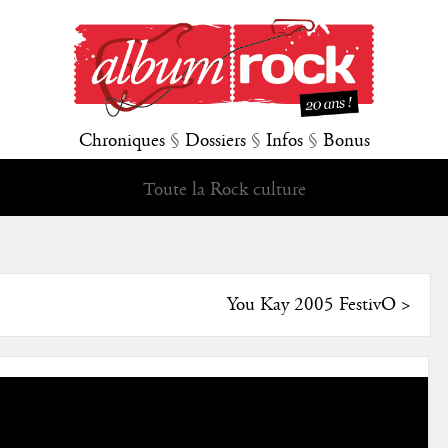
Chroniques
§
Dossiers
§
Infos
§
Bonus
Toute la Rock culture
You Kay 2005 FestivO
>