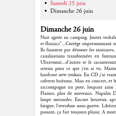
Samedi 25 juin
Dimanche 26 juin
Dimanche 26 juin
Nuit agitée au camping. Joutes verba
et fliiiiiics"...Cortège impressionnant 
Ils finissent par désosser les sanitaires
canalisations transformées en fontai
Ultravomit...d'autres te le raconte
retenir pour ce que j'en ai vu. Mast
hardcore new-yorkais. En CD j'ai vraim
colverts briérons. Mais en concert, et
raccompagne un pote, loupant ains
Flames, plus de souvenirs. Napalm De
loupe merauder. Encore heureux, aprè
fatigue, l'overdose nous guette. Libére
passant, ça fait toujours plaisir. A mo