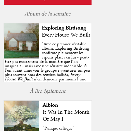
Album de la semaine
Exploring Birdsong
Every House We Built
"
Avec ce premier véritable
album, Exploring Birdsong
confirme pleinement les
espoirs placés en lui - peut-
être pas exactement de la manière que l'on
imaginait - mais avec une réussite indéniable. Si
l'on aurait aimé voir le groupe s'aventurer un peu
plus souvent hors des sentiers balisés,
Every
House We Built
n'en demeure pas moins l'une
des très belles surprises de cette année, porté par
plusieurs morceaux qui trouveront sans difficulté
À lire également
une place de choix dans vos playlists estivales.
"
Albion
It Was In The Month
Of May I
"Panique celtique"