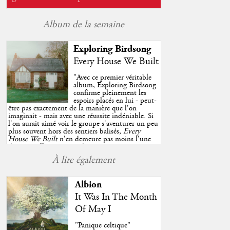
Album de la semaine
Exploring Birdsong
Every House We Built
"
Avec ce premier véritable
album, Exploring Birdsong
confirme pleinement les
espoirs placés en lui - peut-
être pas exactement de la manière que l'on
imaginait - mais avec une réussite indéniable. Si
l'on aurait aimé voir le groupe s'aventurer un peu
plus souvent hors des sentiers balisés,
Every
House We Built
n'en demeure pas moins l'une
des très belles surprises de cette année, porté par
plusieurs morceaux qui trouveront sans difficulté
À lire également
une place de choix dans vos playlists estivales.
"
Albion
It Was In The Month
Of May I
"Panique celtique"