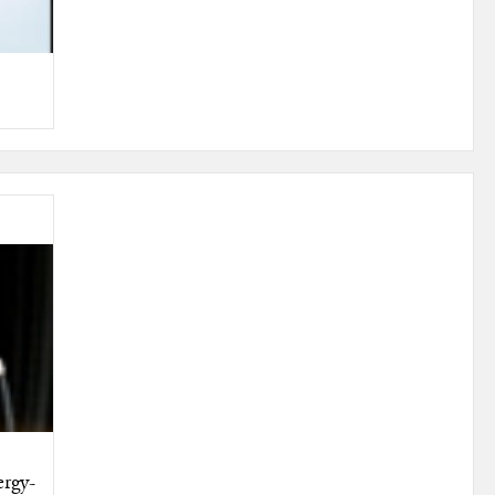
ergy-