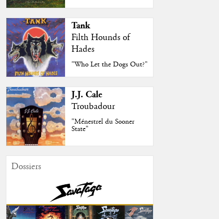
Tank
Filth Hounds of
Hades
"Who Let the Dogs Out?"
J.J. Cale
Troubadour
"Ménestrel du Sooner
State"
Dossiers