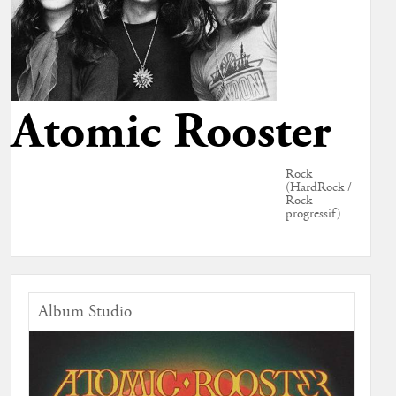
Atomic Rooster
Rock
(HardRock /
Rock
progressif)
Album Studio