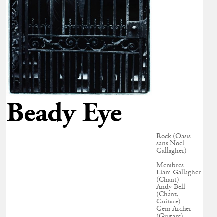
Beady Eye
Rock (Oasis
sans Noel
Gallagher)
Membres :
Liam Gallagher
(Chant)
Andy Bell
(Chant,
Guitare)
Gem Archer
(Guitare)