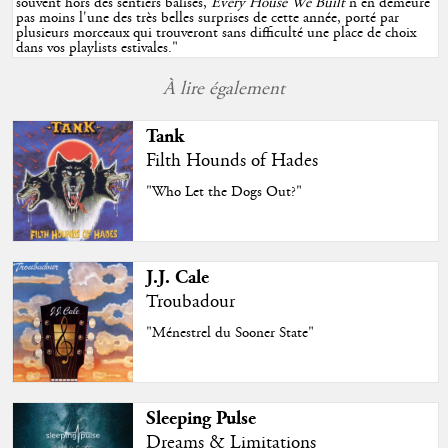
souvent hors des sentiers balisés,
Every House We Built
n'en demeure
pas moins l'une des très belles surprises de cette année, porté par
plusieurs morceaux qui trouveront sans difficulté une place de choix
dans vos playlists estivales.
"
À lire également
Tank
Filth Hounds of Hades
"Who Let the Dogs Out?"
J.J. Cale
Troubadour
"Ménestrel du Sooner State"
Sleeping Pulse
Dreams & Limitations