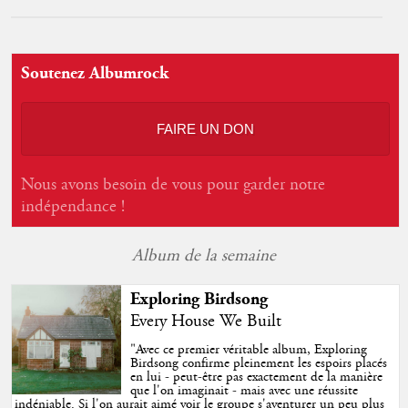
Soutenez Albumrock
FAIRE UN DON
Nous avons besoin de vous pour garder notre
indépendance !
Album de la semaine
Exploring Birdsong
Every House We Built
"
Avec ce premier véritable album, Exploring
Birdsong confirme pleinement les espoirs placés
en lui - peut-être pas exactement de la manière
que l'on imaginait - mais avec une réussite
indéniable. Si l'on aurait aimé voir le groupe s'aventurer un peu plus