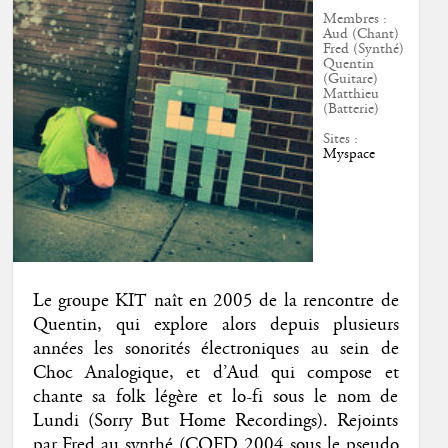
Membres :
Aud (Chant)
Fred (Synthé)
Quentin
(Guitare)
Matthieu
(Batterie)
Sites :
Myspace
Le groupe KIT naît en 2005 de la rencontre de
Quentin, qui explore alors depuis plusieurs
années les sonorités électroniques au sein de
Choc Analogique, et d’Aud qui compose et
chante sa folk légère et lo-fi sous le nom de
Lundi (Sorry But Home Recordings). Rejoints
par Fred au synthé (CQFD 2004 sous le pseudo