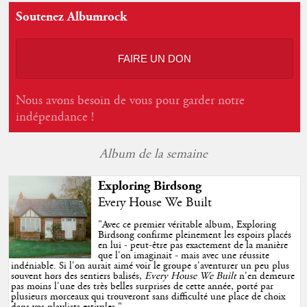
Soutenez Albumrock
FAIRE UN DON
Nous avons besoin de vous pour garder notre
indépendance !
Album de la semaine
Exploring Birdsong
Every House We Built
"
Avec ce premier véritable album, Exploring
Birdsong confirme pleinement les espoirs placés
en lui - peut-être pas exactement de la manière
que l'on imaginait - mais avec une réussite
indéniable. Si l'on aurait aimé voir le groupe s'aventurer un peu plus
souvent hors des sentiers balisés,
Every House We Built
n'en demeure
pas moins l'une des très belles surprises de cette année, porté par
plusieurs morceaux qui trouveront sans difficulté une place de choix
dans vos playlists estivales.
"