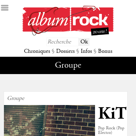
Chroniques
§
Dossiers
§
Infos
§
Bonus
Groupe
Groupe
KiT
Pop Rock (Pop
Electro)