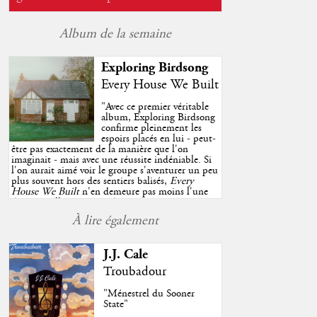
Album de la semaine
Exploring Birdsong
Every House We Built
"
Avec ce premier véritable
album, Exploring Birdsong
confirme pleinement les
espoirs placés en lui - peut-
être pas exactement de la manière que l'on
imaginait - mais avec une réussite indéniable. Si
l'on aurait aimé voir le groupe s'aventurer un peu
plus souvent hors des sentiers balisés,
Every
House We Built
n'en demeure pas moins l'une
des très belles surprises de cette année, porté par
plusieurs morceaux qui trouveront sans difficulté
À lire également
une place de choix dans vos playlists estivales.
"
J.J. Cale
Troubadour
"Ménestrel du Sooner
State"