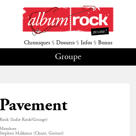
Chroniques
§
Dossiers
§
Infos
§
Bonus
Groupe
Pavement
Rock (Indie Rock/Grunge)
Membres :
Stephen Malkmus (Chant, Guitare)