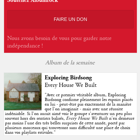
Soutenez Albumrock
FAIRE UN DON
Nous avons besoin de vous pour garder notre
indépendance !
Album de la semaine
Exploring Birdsong
Every House We Built
"
Avec ce premier véritable album, Exploring
Birdsong confirme pleinement les espoirs placés
en lui - peut-être pas exactement de la manière
que l'on imaginait - mais avec une réussite
indéniable. Si l'on aurait aimé voir le groupe s'aventurer un peu plus
souvent hors des sentiers balisés,
Every House We Built
n'en demeure
pas moins l'une des très belles surprises de cette année, porté par
plusieurs morceaux qui trouveront sans difficulté une place de choix
dans vos playlists estivales.
"