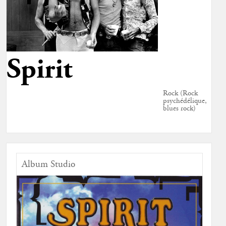
Spirit
Rock (Rock
psychédélique,
blues rock)
Album Studio