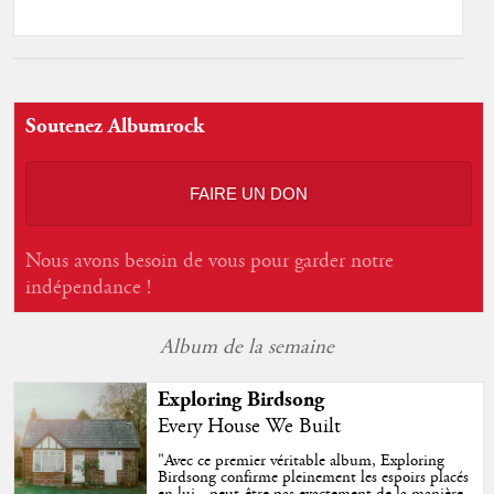
Soutenez Albumrock
FAIRE UN DON
Nous avons besoin de vous pour garder notre
indépendance !
Album de la semaine
Exploring Birdsong
Every House We Built
"
Avec ce premier véritable album, Exploring
Birdsong confirme pleinement les espoirs placés