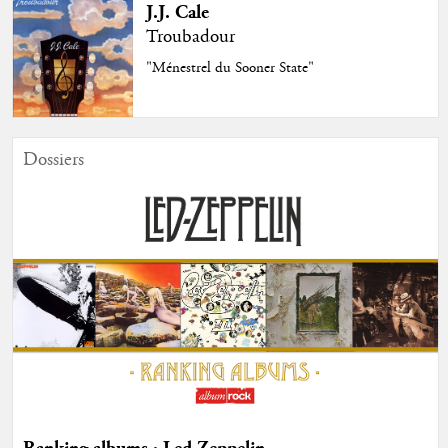
J.J. Cale
Troubadour
"Ménestrel du Sooner State"
Dossiers