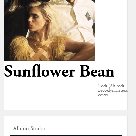
Sunflower Bean
Rock (Alt rock
Brooklynien aux
oestr)
Album Studio