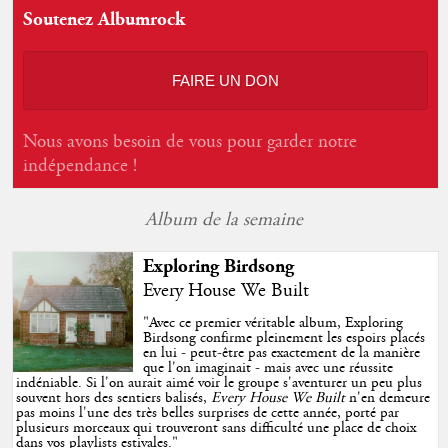
Soutenez Albumrock
FAIRE UN DON
Nous avons besoin de vous pour garder notre
indépendance !
Album de la semaine
Exploring Birdsong
Every House We Built
"
Avec ce premier véritable album, Exploring
Birdsong confirme pleinement les espoirs placés
en lui - peut-être pas exactement de la manière
que l'on imaginait - mais avec une réussite
indéniable. Si l'on aurait aimé voir le groupe s'aventurer un peu plus
souvent hors des sentiers balisés,
Every House We Built
n'en demeure
pas moins l'une des très belles surprises de cette année, porté par
plusieurs morceaux qui trouveront sans difficulté une place de choix
dans vos playlists estivales.
"