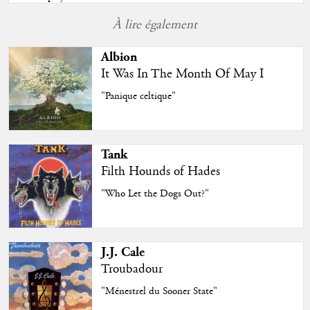
À lire également
Albion
It Was In The Month Of May I
"Panique celtique"
Tank
Filth Hounds of Hades
"Who Let the Dogs Out?"
J.J. Cale
Troubadour
"Ménestrel du Sooner State"