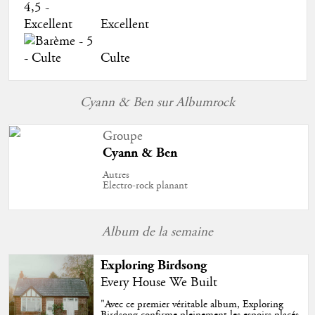
Excellent
Culte
Cyann & Ben sur Albumrock
Groupe
Cyann & Ben
Autres
Electro-rock planant
Album de la semaine
Exploring Birdsong
Every House We Built
"
Avec ce premier véritable album, Exploring
Birdsong confirme pleinement les espoirs placés