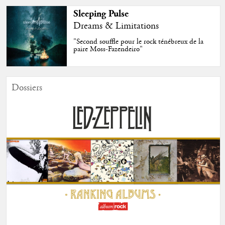
Sleeping Pulse
Dreams & Limitations
"Second souffle pour le rock ténébreux de la
paire Moss-Fazendeiro"
Dossiers