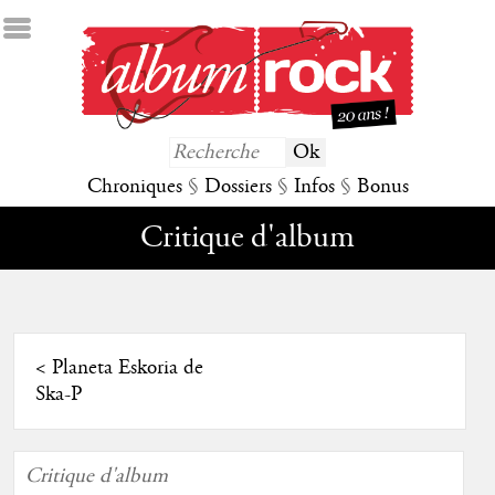
Chroniques
§
Dossiers
§
Infos
§
Bonus
Critique d'album
<
Planeta Eskoria de
Ska-P
Critique d'album