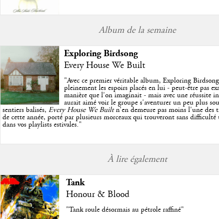
Album de la semaine
Exploring Birdsong
Every House We Built
"
Avec ce premier véritable album, Exploring Birdson
pleinement les espoirs placés en lui - peut-être pas e
manière que l'on imaginait - mais avec une réussite in
aurait aimé voir le groupe s'aventurer un peu plus so
sentiers balisés,
Every House We Built
n'en demeure pas moins l'une des trè
de cette année, porté par plusieurs morceaux qui trouveront sans difficulté
dans vos playlists estivales.
"
À lire également
Tank
Honour & Blood
"Tank roule désormais au pétrole raffiné"