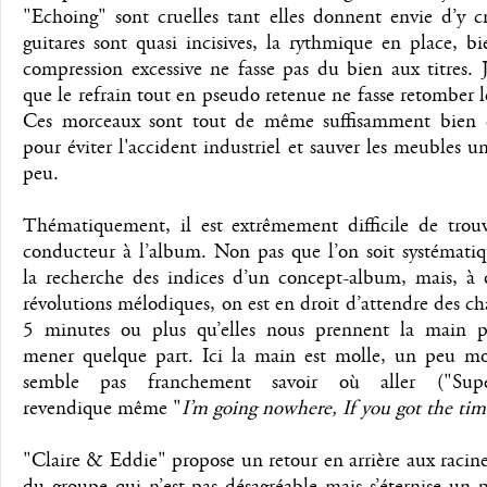
"Echoing" sont cruelles tant elles donnent envie d’y cr
guitares sont quasi incisives, la rythmique en place, b
compression excessive ne fasse pas du bien aux titres. 
que le refrain tout en pseudo retenue ne fasse retomber le
Ces morceaux sont tout de même suffisamment bien c
pour éviter l'accident industriel et sauver les meubles un
peu.
Thématiquement, il est extrêmement difficile de trouv
conducteur à l’album. Non pas que l’on soit systémati
la recherche des indices d’un concept-album, mais, à 
révolutions mélodiques, on est en droit d’attendre des c
5 minutes ou plus qu’elles nous prennent la main 
mener quelque part. Ici la main est molle, un peu mo
semble pas franchement savoir où aller ("Supe
revendique même "
I’m going nowhere, If you got the tim
"Claire & Eddie" propose un retour en arrière aux racin
du groupe qui n’est pas désagréable mais s’éternise un