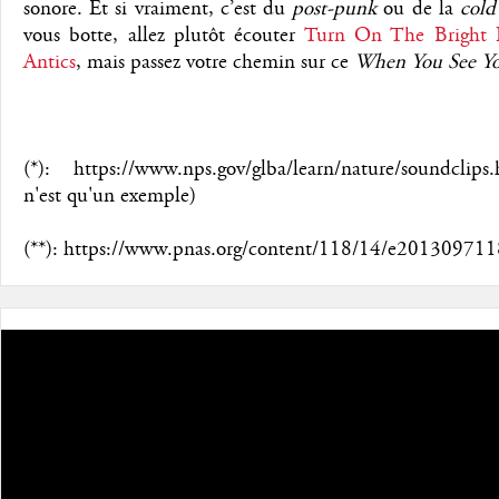
sonore. Et si vraiment, c’est du
post-punk
ou de la
cold
vous botte, allez plutôt écouter
Turn On The Bright L
Antics
, mais passez votre chemin sur ce
When You See Yo
(*): https://www.nps.gov/glba/learn/nature/soundclip
n'est qu'un exemple)
(**): https://www.pnas.org/content/118/14/e201309711