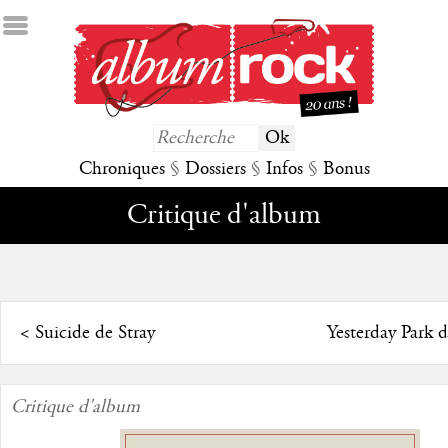
Chroniques
§
Dossiers
§
Infos
§
Bonus
Critique d'album
<
Suicide de Stray
Yesterday Park d
Critique d'album