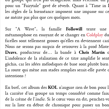
pour un "Fairytale" gavé de réverb. Quant à "Time in D
les règles de la bienséance imposent une impasse sur ce
ne mérite pas plus que ces quelques mots.
Sur "A Wave", la famille
Followill
tente une 
métamorphose en essayant de se changer en
Coldplay
du
ficelles sont tellement grosses qu’elles en deviennent cari
Nous ne serons pas surpris de retrouver à la prod Mist
Dravs
, producteur de… la bande à
Chris Martin
of
L’indolence de la réalisation de ce titre amplifie le se
gâchis, car les idées mélodiques de base sont plutôt bie
La route qui mène aux stades remplies serait-elle pavée
intentions ?
En bref, cet album des
KOL
n’augure rien de bon pour l
la carrière d’un groupe un temps considéré comme faisa
de la crème de l’
indie
. Si le cœur vous en dit, penchez-v
sur la liste en début de chronique pour passer un b