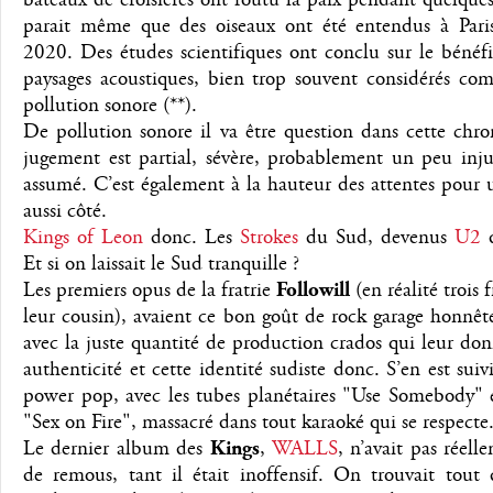
parait même que des oiseaux ont été entendus à Paris
2020. Des études scientifiques ont conclu sur le bénéf
paysages acoustiques, bien trop souvent considérés co
pollution sonore (**).
De pollution sonore il va être question dans cette chr
jugement est partial, sévère, probablement un peu inju
assumé. C’est également à la hauteur des attentes pour
aussi côté.
Kings of Leon
donc. Les
Strokes
du Sud, devenus
U2
Et si on laissait le Sud tranquille ?
Les premiers opus de la fratrie
Followill
(en réalité trois 
leur cousin), avaient ce bon goût de rock garage honnête
avec la juste quantité de production crados qui leur don
authenticité et cette identité sudiste donc. S’en est suivi
power pop, avec les tubes planétaires "Use Somebody" e
"Sex on Fire", massacré dans tout karaoké qui se respecte
Le dernier album des
Kings
,
WALLS
, n’avait pas réell
de remous, tant il était inoffensif. On trouvait tou