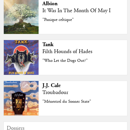
Albion
It Was In The Month Of May I
"Panique celtique"
Tank
Filth Hounds of Hades
"Who Let the Dogs Out?"
J.J. Cale
Troubadour
"Ménestrel du Sooner State"
Dossiers