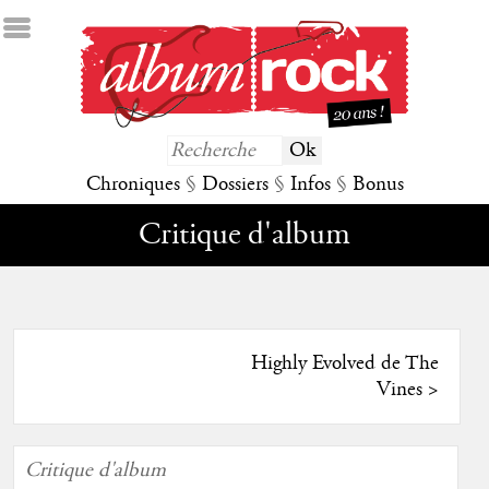
Chroniques
§
Dossiers
§
Infos
§
Bonus
Critique d'album
Highly Evolved de The
Vines
>
Critique d'album