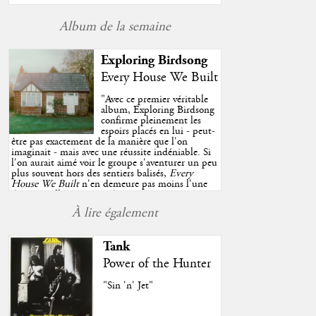
Album de la semaine
Exploring Birdsong
Every House We Built
"
Avec ce premier véritable
album, Exploring Birdsong
confirme pleinement les
espoirs placés en lui - peut-
être pas exactement de la manière que l'on
imaginait - mais avec une réussite indéniable. Si
l'on aurait aimé voir le groupe s'aventurer un peu
plus souvent hors des sentiers balisés,
Every
House We Built
n'en demeure pas moins l'une
des très belles surprises de cette année, porté par
plusieurs morceaux qui trouveront sans difficulté
À lire également
une place de choix dans vos playlists estivales.
"
Tank
Power of the Hunter
"Sin 'n' Jet"