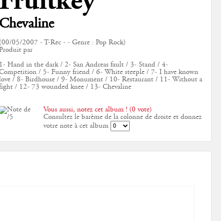
Fruitkey
Chevaline
(00/05/2007 - T-Rec - - Genre : Pop Rock)
Produit par
1- Hand in the dark / 2- San Andreas fault / 3- Stand / 4-
Competition / 5- Funny friend / 6- White steeple / 7- I have known
love / 8- Birdhouse / 9- Monument / 10- Restaurant / 11- Without a
fight / 12- 73 wounded knee / 13- Chevaline
Vous aussi, notez cet album ! (0 vote)
Consultez le barème de la colonne de droite et donnez
votre note à cet album