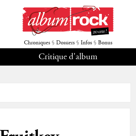
Chroniques
§
Dossiers
§
Infos
§
Bonus
Critique d'album