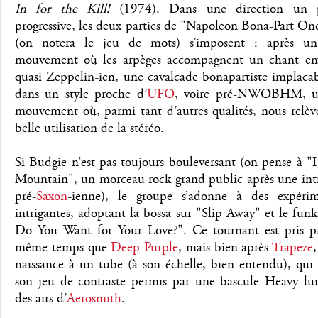
In for the Kill!
(1974). Dans une direction un 
progressive, les deux parties de "Napoleon Bona-Part O
(on notera le jeu de mots) s’imposent : après un
mouvement où les arpèges accompagnent un chant e
quasi Zeppelin-ien, une cavalcade bonapartiste implaca
dans un style proche d’
UFO
, voire pré-NWOBHM, u
mouvement où, parmi tant d’autres qualités, nous relèv
belle utilisation de la stéréo.
Si Budgie n’est pas toujours bouleversant (on pense à "
Mountain", un morceau rock grand public après une int
pré-
Saxon
-ienne), le groupe s’adonne à des expérim
intrigantes, adoptant la bossa sur "Slip Away" et le fu
Do You Want for Your Love?". Ce tournant est pris p
même temps que
Deep Purple
, mais bien après
Trapeze
naissance à un tube (à son échelle, bien entendu), qui 
son jeu de contraste permis par une bascule Heavy lu
des airs d’
Aerosmith
.