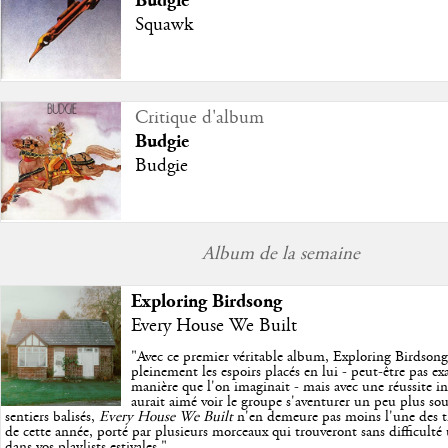
Budgie
Squawk
Critique d'album
Budgie
Budgie
Album de la semaine
Exploring Birdsong
Every House We Built
"
Avec ce premier véritable album, Exploring Birdson
pleinement les espoirs placés en lui - peut-être pas e
manière que l'on imaginait - mais avec une réussite in
aurait aimé voir le groupe s'aventurer un peu plus so
sentiers balisés,
Every House We Built
n'en demeure pas moins l'une des trè
de cette année, porté par plusieurs morceaux qui trouveront sans difficulté
dans vos playlists estivales.
"