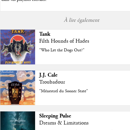
À lire également
Tank
Filth Hounds of Hades
"Who Let the Dogs Out?"
J.J. Cale
Troubadour
"Ménestrel du Sooner State"
Sleeping Pulse
Dreams & Limitations