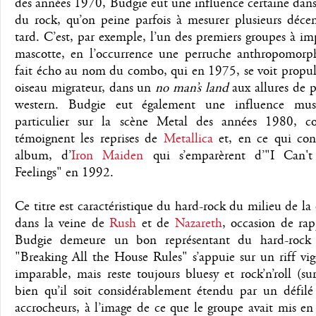
des années 1970, Budgie eut une influence certaine dans 
du rock, qu’on peine parfois à mesurer plusieurs décen
tard. C’est, par exemple, l’un des premiers groupes à i
mascotte, en l’occurrence une perruche anthropomorp
fait écho au nom du combo, qui en 1975, se voit propul
oiseau migrateur, dans un
no man’s land
aux allures de 
western. Budgie eut également une influence musi
particulier sur la scène Metal des années 1980, 
témoignent les reprises de
Metallica
et, en ce qui con
album, d’
Iron Maiden
qui s’emparèrent d’"I Can'
Feelings" en 1992.
Ce titre est caractéristique du hard-rock du milieu de la
dans la veine de
Rush
et de
Nazareth
, occasion de rap
Budgie demeure un bon représentant du hard-rock 
"Breaking All the House Rules" s’appuie sur un riff vi
imparable, mais reste toujours bluesy et rock’n’roll (sur
bien qu’il soit considérablement étendu par un défilé
accrocheurs, à l’image de ce que le groupe avait mis en