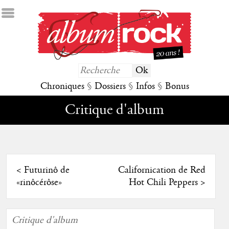
Chroniques
§
Dossiers
§
Infos
§
Bonus
Critique d'album
<
Futurinô de
Californication de Red
«rinôcérôse»
Hot Chili Peppers
>
Critique d'album