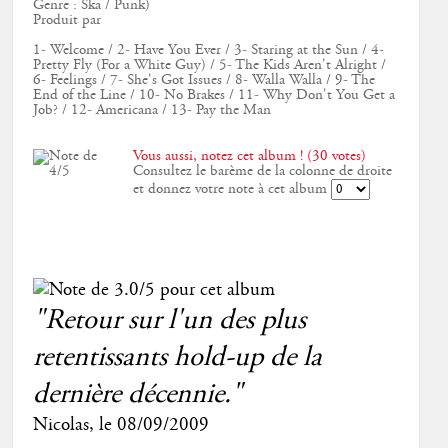
Genre : Ska / Punk)
Produit par
1- Welcome / 2- Have You Ever / 3- Staring at the Sun / 4-
Pretty Fly (For a White Guy) / 5- The Kids Aren't Alright /
6- Feelings / 7- She's Got Issues / 8- Walla Walla / 9- The
End of the Line / 10- No Brakes / 11- Why Don't You Get a
Job? / 12- Americana / 13- Pay the Man
Vous aussi, notez cet album ! (30 votes)
Consultez le barème de la colonne de droite
et donnez votre note à cet album
"Retour sur l'un des plus
retentissants hold-up de la
dernière décennie."
Nicolas
, le
08/09/2009