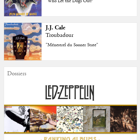
"Who Let the Dogs Out?"
J.J. Cale
Troubadour
"Ménestrel du Sooner State"
Dossiers