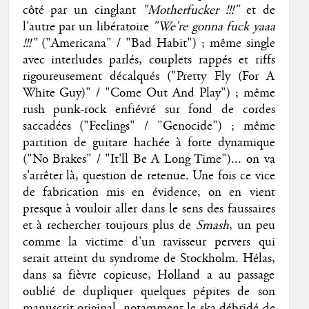
côté par un cinglant
"Motherfucker !!!"
et de
l'autre par un libératoire
"We're gonna fuck yaaa
!!!"
("Americana" / "Bad Habit") ; même single
avec interludes parlés, couplets rappés et riffs
rigoureusement décalqués ("Pretty Fly (For A
White Guy)" / "Come Out And Play") ; même
rush punk-rock enfiévré sur fond de cordes
saccadées ("Feelings" / "Genocide") ; même
partition de guitare hachée à forte dynamique
("No Brakes" / "It'll Be A Long Time")... on va
s'arrêter là, question de retenue. Une fois ce vice
de fabrication mis en évidence, on en vient
presque à vouloir aller dans le sens des faussaires
et à rechercher toujours plus de
Smash
, un peu
comme la victime d'un ravisseur pervers qui
serait atteint du syndrome de Stockholm. Hélas,
dans sa fièvre copieuse, Holland a au passage
oublié de dupliquer quelques pépites de son
manuscrit original, notamment le ska débridé de